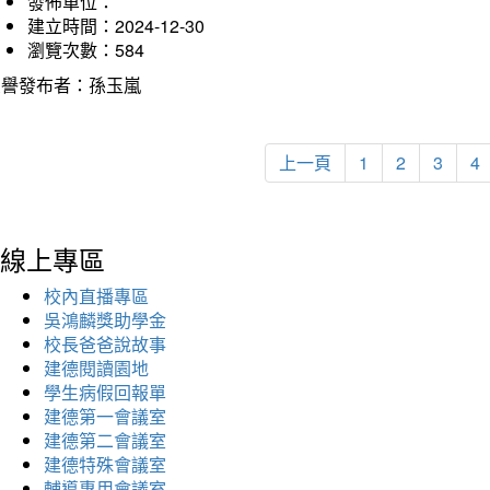
發佈單位：
建立時間：2024-12-30
瀏覽次數：584
榮譽發布者：孫玉嵐
上一頁
1
2
3
4
線上專區
校內直播專區
吳鴻麟獎助學金
校長爸爸說故事
建德閱讀園地
學生病假回報單
建德第一會議室
建德第二會議室
建德特殊會議室
輔導專用會議室