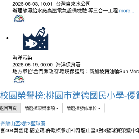
2026-08-03, 10:01│台灣自來水公司
辦理龍潭給水廠高壓電氣設備檢驗 等三合一工程
more...
海洋污染
2026-05-19, 00:00│海洋保育署
地方單位\金門縣政府\環境保護局：新加坡籍油輪Sun Mer
校園榮譽榜:桃園市建德國民小學-優
返回首頁
請選擇榮譽事項
請選擇發佈單位
奇龍山盃3對3籃球賽
喜404吳丞翔.簡立宬.許畯榤參加神奇龍山盃3對3籃球賽榮獲