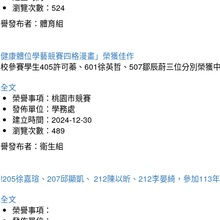
瀏覽次數：524
榮譽發布者：體育組
「健康體位學藝競賽四格漫畫」榮獲佳作
校參賽學生405許可蓁、601徐英哲、507鄒辰蔚三位分別榮獲
詳全文
榮譽事項：桃園市競賽
發佈單位：學務處
建立時間：2024-12-30
瀏覽次數：489
榮譽發布者：衛生組
!205徐嘉瑄、207邱顯凱、 212陳以昕、212李晏綺，參加
詳全文
榮譽事項：