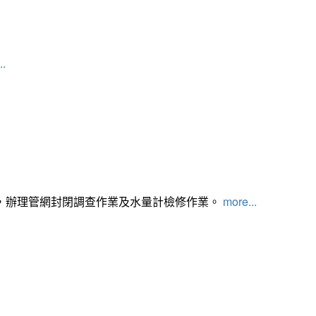
..
，辦理管網封閉調查作業及水量計檢修作業。
more...