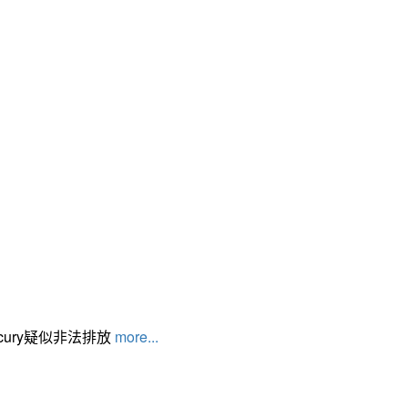
cury疑似非法排放
more...