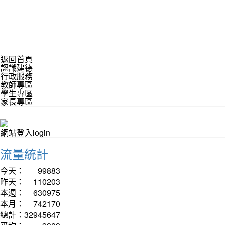
返回首頁
認識建德
行政服務
教師專區
學生專區
家長專區
網站登入login
流量統計
今天：
99883
昨天：
110203
本週：
630975
本月：
742170
總計：
32945647