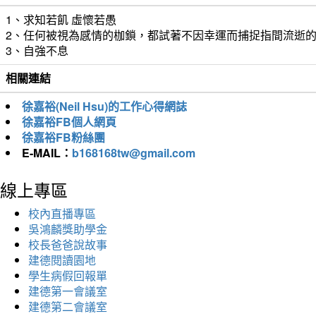
1、求知若飢 虛懷若愚
2、任何被視為感情的枷鎖，都試著不因幸運而捕捉指間流逝
3、自強不息
相關連結
徐嘉裕(Neil Hsu)的工作心得網誌
徐嘉裕FB個人網頁
徐嘉裕FB粉絲團
E-MAIL：
b168168tw@gmail.com
線上專區
校內直播專區
吳鴻麟獎助學金
校長爸爸說故事
建德閱讀園地
學生病假回報單
建德第一會議室
建德第二會議室