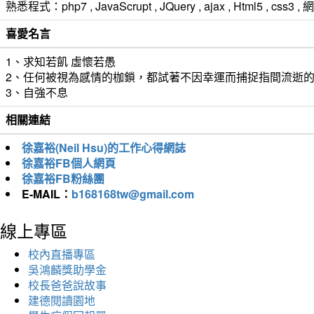
熟悉程式：php7 , JavaScrupt , JQuery , ajax , Html5 ,
喜愛名言
1、求知若飢 虛懷若愚
2、任何被視為感情的枷鎖，都試著不因幸運而捕捉指間流逝
3、自強不息
相關連結
徐嘉裕(Neil Hsu)的工作心得網誌
徐嘉裕FB個人網頁
徐嘉裕FB粉絲團
E-MAIL：
b168168tw@gmail.com
線上專區
校內直播專區
吳鴻麟獎助學金
校長爸爸說故事
建德閱讀園地