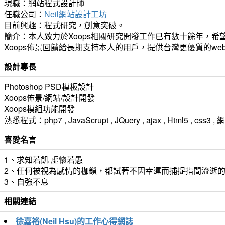
現職：網站程式設計師
任職公司：
Neil網站設計工坊
目前興趣：程式研究，創意突破。
簡介：本人致力於Xoops相關研究開發工作已有數十餘年，希望
Xoops佈景回饋給長期支持本人的用戶，提供台灣更優質的we
設計專長
Photoshop PSD模板設計
Xoops佈景/網站/設計開發
Xoops模組功能開發
熟悉程式：php7 , JavaScrupt , JQuery , ajax , Html5 ,
喜愛名言
1、求知若飢 虛懷若愚
2、任何被視為感情的枷鎖，都試著不因幸運而捕捉指間流逝
3、自強不息
相關連結
徐嘉裕(Neil Hsu)的工作心得網誌