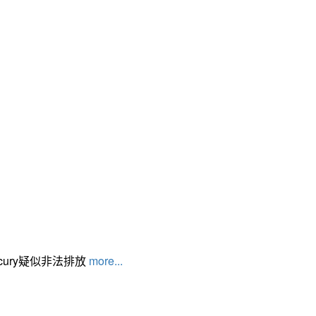
cury疑似非法排放
more...