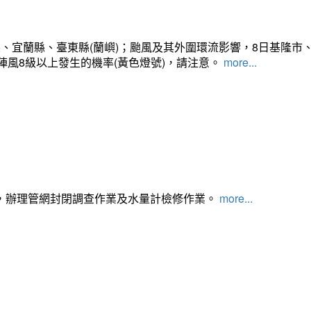
、宜蘭縣、臺東縣(蘭嶼)；颱風及其外圍環流影響，8日基隆市
陣風8級以上發生的機率(黃色燈號)，請注意。
more...
，辦理管網封閉調查作業及水量計檢修作業。
more...