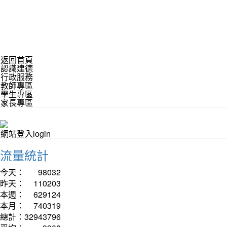
返回首頁
認識建德
行政服務
教師專區
學生專區
家長專區
網站登入login
流量統計
今天：
98032
昨天：
110203
本週：
629124
本月：
740319
總計：
32943796