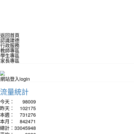
返回首頁
認識建德
行政服務
教師專區
學生專區
家長專區
網站登入login
流量統計
今天：
98009
昨天：
102175
本週：
731276
本月：
842471
總計：
33045948