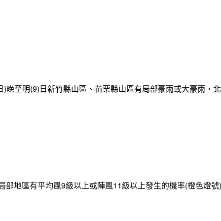
日)晚至明(9)日新竹縣山區、苗栗縣山區有局部豪雨或大豪雨，
局部地區有平均風9級以上或陣風11級以上發生的機率(橙色燈號)