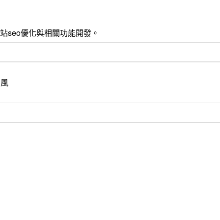
 css3 , 網站seo優化與相關功能開發。
的風