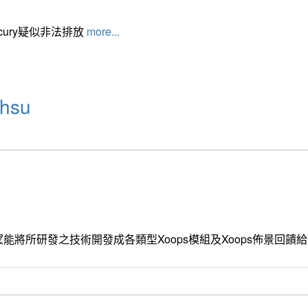
cury疑似非法排放
more...
hsu
能將所研發之技術開發成各類型Xoops模組及Xoops佈景回