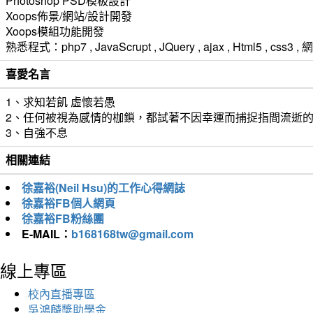
Photoshop PSD模板設計
Xoops佈景/網站/設計開發
Xoops模組功能開發
熟悉程式：php7 , JavaScrupt , JQuery , ajax , Html5 ,
喜愛名言
1、求知若飢 虛懷若愚
2、任何被視為感情的枷鎖，都試著不因幸運而捕捉指間流逝
3、自強不息
相關連結
徐嘉裕(Neil Hsu)的工作心得網誌
徐嘉裕FB個人網頁
徐嘉裕FB粉絲團
E-MAIL：
b168168tw@gmail.com
線上專區
校內直播專區
吳鴻麟獎助學金