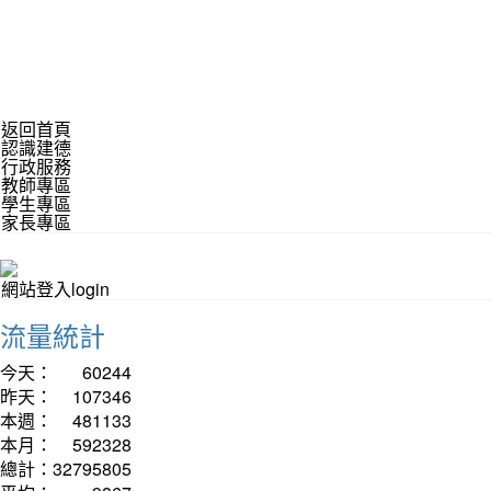
返回首頁
認識建德
行政服務
教師專區
學生專區
家長專區
網站登入login
流量統計
今天：
60244
昨天：
107346
本週：
481133
本月：
592328
總計：
32795805