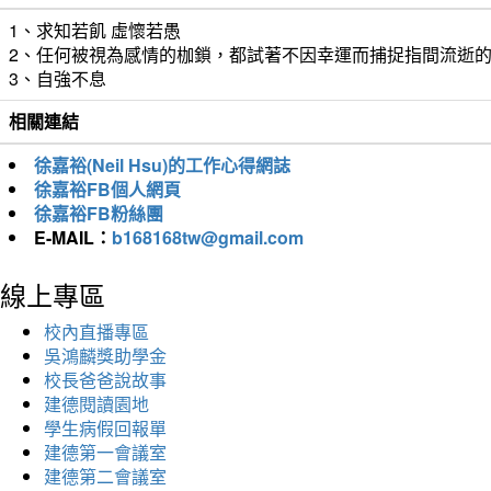
1、求知若飢 虛懷若愚
2、任何被視為感情的枷鎖，都試著不因幸運而捕捉指間流逝
3、自強不息
相關連結
徐嘉裕(Neil Hsu)的工作心得網誌
徐嘉裕FB個人網頁
徐嘉裕FB粉絲團
E-MAIL：
b168168tw@gmail.com
線上專區
校內直播專區
吳鴻麟獎助學金
校長爸爸說故事
建德閱讀園地
學生病假回報單
建德第一會議室
建德第二會議室