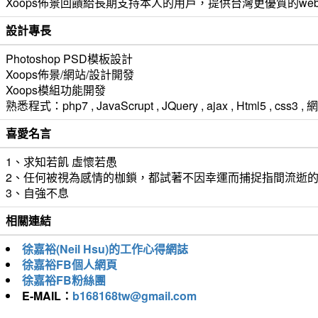
Xoops佈景回饋給長期支持本人的用戶，提供台灣更優質的we
設計專長
Photoshop PSD模板設計
Xoops佈景/網站/設計開發
Xoops模組功能開發
熟悉程式：php7 , JavaScrupt , JQuery , ajax , Html5 ,
喜愛名言
1、求知若飢 虛懷若愚
2、任何被視為感情的枷鎖，都試著不因幸運而捕捉指間流逝
3、自強不息
相關連結
徐嘉裕(Neil Hsu)的工作心得網誌
徐嘉裕FB個人網頁
徐嘉裕FB粉絲團
E-MAIL：
b168168tw@gmail.com