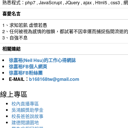
熟悉程式：php7 , JavaScrupt , JQuery , ajax , Html5 ,
喜愛名言
1、求知若飢 虛懷若愚
2、任何被視為感情的枷鎖，都試著不因幸運而捕捉指間流逝
3、自強不息
相關連結
徐嘉裕(Neil Hsu)的工作心得網誌
徐嘉裕FB個人網頁
徐嘉裕FB粉絲團
E-MAIL：
b168168tw@gmail.com
線上專區
校內直播專區
吳鴻麟獎助學金
校長爸爸說故事
建德閱讀園地