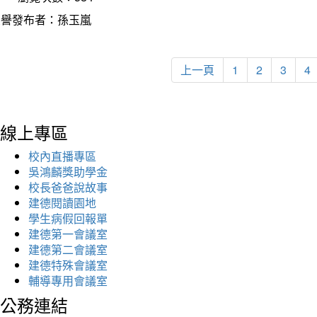
榮譽發布者：孫玉嵐
上一頁
1
2
3
4
線上專區
校內直播專區
吳鴻麟獎助學金
校長爸爸說故事
建德閱讀園地
學生病假回報單
建德第一會議室
建德第二會議室
建德特殊會議室
輔導專用會議室
公務連結