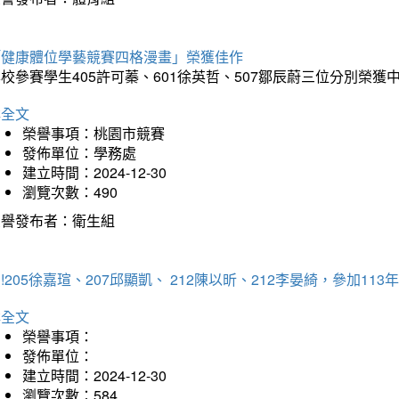
「健康體位學藝競賽四格漫畫」榮獲佳作
校參賽學生405許可蓁、601徐英哲、507鄒辰蔚三位分別榮獲
詳全文
榮譽事項：桃園市競賽
發佈單位：學務處
建立時間：2024-12-30
瀏覽次數：490
榮譽發布者：衛生組
!205徐嘉瑄、207邱顯凱、 212陳以昕、212李晏綺，參加
詳全文
榮譽事項：
發佈單位：
建立時間：2024-12-30
瀏覽次數：584