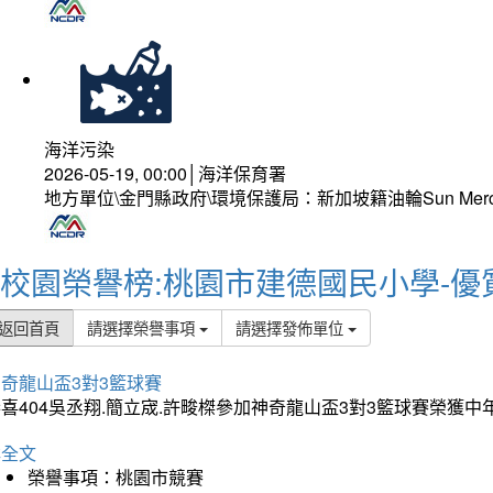
海洋污染
2026-05-19, 00:00│海洋保育署
地方單位\金門縣政府\環境保護局：新加坡籍油輪Sun Mer
校園榮譽榜:桃園市建德國民小學-優
返回首頁
請選擇榮譽事項
請選擇發佈單位
奇龍山盃3對3籃球賽
喜404吳丞翔.簡立宬.許畯榤參加神奇龍山盃3對3籃球賽榮獲
詳全文
榮譽事項：桃園市競賽