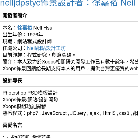
neiljdpstyc佈景設計者：徐嘉裕 Neil 
開發者簡介
本名：
徐嘉裕
Neil Hsu
出生年份：1976年
現職：網站程式設計師
任職公司：
Neil網站設計工坊
目前興趣：程式研究，創意突破。
簡介：本人致力於Xoops相關研究開發工作已有數十餘年，希望
Xoops佈景回饋給長期支持本人的用戶，提供台灣更優質的we
設計專長
Photoshop PSD模板設計
Xoops佈景/網站/設計開發
Xoops模組功能開發
熟悉程式：php7 , JavaScrupt , JQuery , ajax , Html5 ,
喜愛名言
1、求知若飢 虛懷若愚