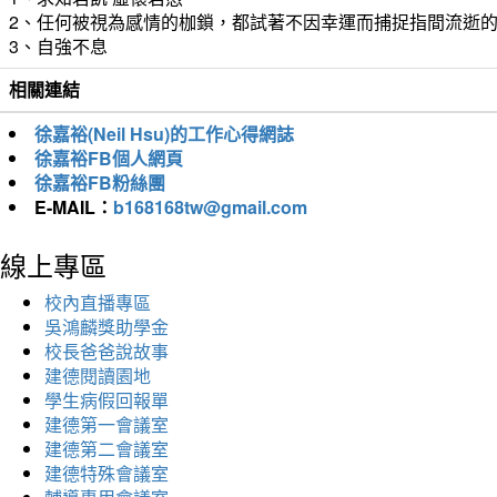
2、任何被視為感情的枷鎖，都試著不因幸運而捕捉指間流逝
3、自強不息
相關連結
徐嘉裕(Neil Hsu)的工作心得網誌
徐嘉裕FB個人網頁
徐嘉裕FB粉絲團
E-MAIL：
b168168tw@gmail.com
線上專區
校內直播專區
吳鴻麟獎助學金
校長爸爸說故事
建德閱讀園地
學生病假回報單
建德第一會議室
建德第二會議室
建德特殊會議室