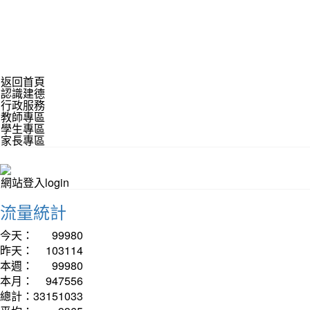
返回首頁
認識建德
行政服務
教師專區
學生專區
家長專區
網站登入login
流量統計
今天：
99980
昨天：
103114
本週：
99980
本月：
947556
總計：
33151033