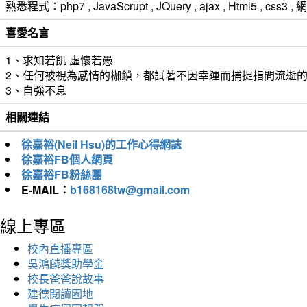
熟悉程式：php7 , JavaScrupt , JQuery , ajax , Html5 ,
喜愛名言
1、求知若飢 虛懷若愚
2、任何被視為感情的枷鎖，都試著不因幸運而捕捉指間流逝
3、自強不息
相關連結
徐嘉裕(Neil Hsu)的工作心得網誌
徐嘉裕FB個人網頁
徐嘉裕FB粉絲團
E-MAIL：
b168168tw@gmail.com
線上專區
校內直播專區
吳鴻麟獎助學金
校長爸爸說故事
建德閱讀園地