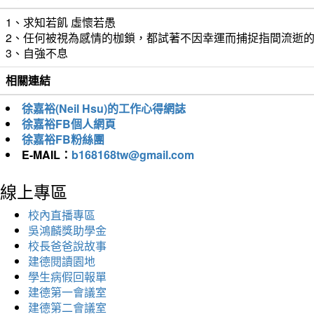
1、求知若飢 虛懷若愚
2、任何被視為感情的枷鎖，都試著不因幸運而捕捉指間流逝
3、自強不息
相關連結
徐嘉裕(Neil Hsu)的工作心得網誌
徐嘉裕FB個人網頁
徐嘉裕FB粉絲團
E-MAIL：
b168168tw@gmail.com
線上專區
校內直播專區
吳鴻麟獎助學金
校長爸爸說故事
建德閱讀園地
學生病假回報單
建德第一會議室
建德第二會議室