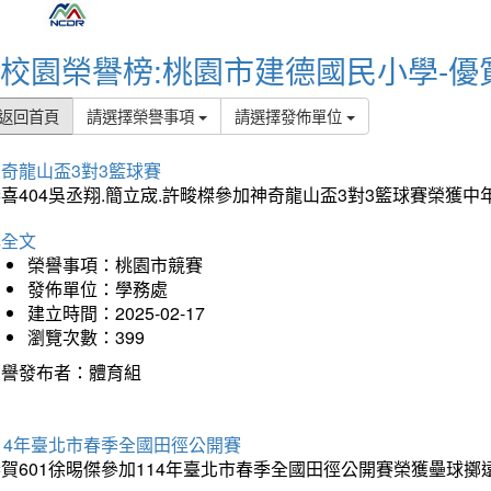
校園榮譽榜:桃園市建德國民小學-優
返回首頁
請選擇榮譽事項
請選擇發佈單位
奇龍山盃3對3籃球賽
喜404吳丞翔.簡立宬.許畯榤參加神奇龍山盃3對3籃球賽榮獲
詳全文
榮譽事項：桃園市競賽
發佈單位：學務處
建立時間：2025-02-17
瀏覽次數：399
榮譽發布者：體育組
14年臺北市春季全國田徑公開賽
賀601徐晹傑參加114年臺北市春季全國田徑公開賽榮獲壘球擲