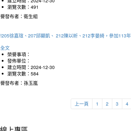
建立時間：2024-12-30
瀏覽次數：491
榮譽發布者：衛生組
!205徐嘉瑄、207邱顯凱、 212陳以昕、212李晏綺，參加
詳全文
榮譽事項：
發佈單位：
建立時間：2024-12-30
瀏覽次數：584
榮譽發布者：孫玉嵐
上一頁
1
2
3
4
線上專區