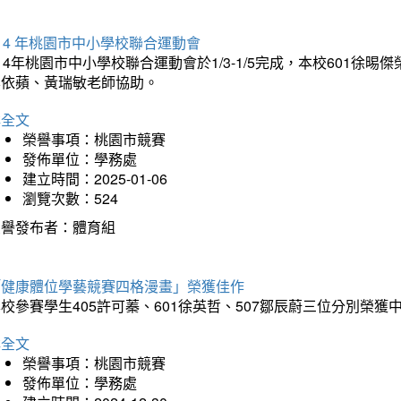
14 年桃園市中小學校聯合運動會
14年桃園市中小學校聯合運動會於1/3-1/5完成，本校601徐
李依蘋、黃瑞敏老師協助。
詳全文
榮譽事項：桃園市競賽
發佈單位：學務處
建立時間：2025-01-06
瀏覽次數：524
榮譽發布者：體育組
「健康體位學藝競賽四格漫畫」榮獲佳作
校參賽學生405許可蓁、601徐英哲、507鄒辰蔚三位分別榮獲
詳全文
榮譽事項：桃園市競賽
發佈單位：學務處