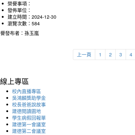
榮譽事項：
發佈單位：
建立時間：2024-12-30
瀏覽次數：584
榮譽發布者：孫玉嵐
上一頁
1
2
3
4
線上專區
校內直播專區
吳鴻麟獎助學金
校長爸爸說故事
建德閱讀園地
學生病假回報單
建德第一會議室
建德第二會議室