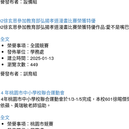
榮譽發布者：設備組
202徐玄恩參加教育部弘揚孝道漫畫比賽榮獲特優
202徐玄恩參加教育部弘揚孝道漫畫比賽榮獲特優作品:愛不是嘴
詳全文
榮譽事項：全國競賽
發佈單位：學務處
建立時間：2025-01-13
瀏覽次數：449
榮譽發布者：訓育組
14 年桃園市中小學校聯合運動會
14年桃園市中小學校聯合運動會於1/3-1/5完成，本校601徐
李依蘋、黃瑞敏老師協助。
詳全文
榮譽事項：桃園市競賽