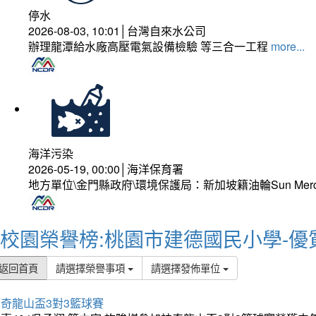
停水
2026-08-03, 10:01│台灣自來水公司
辦理龍潭給水廠高壓電氣設備檢驗 等三合一工程
more...
海洋污染
2026-05-19, 00:00│海洋保育署
地方單位\金門縣政府\環境保護局：新加坡籍油輪Sun Mer
校園榮譽榜:桃園市建德國民小學-優
返回首頁
請選擇榮譽事項
請選擇發佈單位
奇龍山盃3對3籃球賽