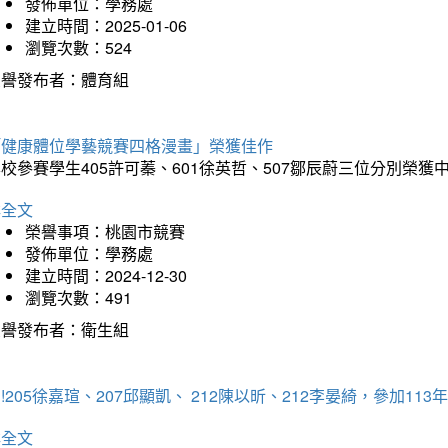
發佈單位：學務處
建立時間：2025-01-06
瀏覽次數：524
榮譽發布者：體育組
「健康體位學藝競賽四格漫畫」榮獲佳作
校參賽學生405許可蓁、601徐英哲、507鄒辰蔚三位分別榮獲
詳全文
榮譽事項：桃園市競賽
發佈單位：學務處
建立時間：2024-12-30
瀏覽次數：491
榮譽發布者：衛生組
!205徐嘉瑄、207邱顯凱、 212陳以昕、212李晏綺，參加
詳全文