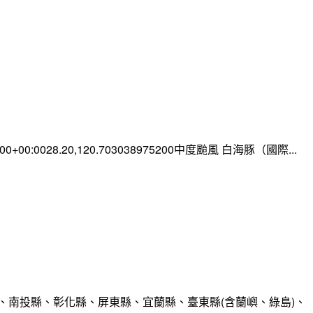
0:00+00:0028.20,120.703038975200中度颱風 白海豚（國際...
、南投縣、彰化縣、屏東縣、宜蘭縣、臺東縣(含蘭嶼、綠島)、