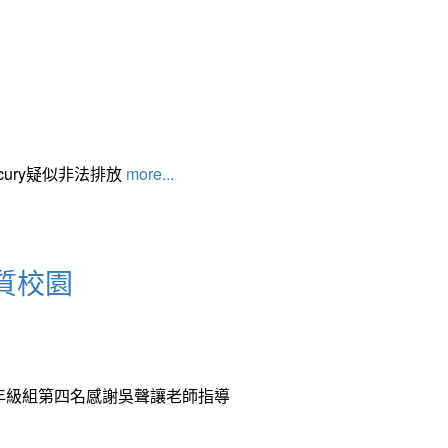
cury疑似非法排放
more...
質校園
中年級組第四名感謝吳聲讓老師指導