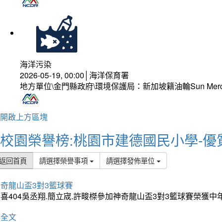
海洋污染
2026-05-19, 00:00│海洋保育署
地方單位\金門縣政府\環境保護局：新加坡籍油輪Sun Mer
開啟上方區塊
校園榮譽榜:桃園市建德國民小學-優
返回首頁
請選擇榮譽事項
請選擇發佈單位
奇龍山盃3對3籃球賽
喜404吳丞翔.簡立宬.許畯榤參加神奇龍山盃3對3籃球賽榮獲
詳全文