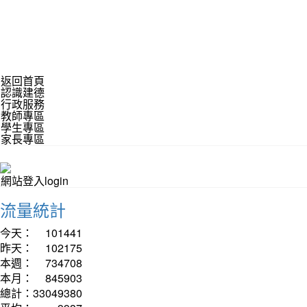
返回首頁
認識建德
行政服務
教師專區
學生專區
家長專區
網站登入login
流量統計
今天：
101441
昨天：
102175
本週：
734708
本月：
845903
總計：
33049380