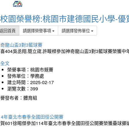
校園榮譽榜:桃園市建德國民小學-優
返回首頁
請選擇榮譽事項
請選擇發佈單位
奇龍山盃3對3籃球賽
喜404吳丞翔.簡立宬.許畯榤參加神奇龍山盃3對3籃球賽榮獲
詳全文
榮譽事項：桃園市競賽
發佈單位：學務處
建立時間：2025-02-17
瀏覽次數：399
榮譽發布者：體育組
14年臺北市春季全國田徑公開賽
賀601徐晹傑參加114年臺北市春季全國田徑公開賽榮獲壘球擲