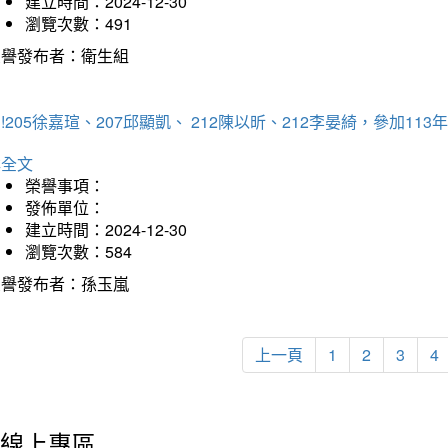
建立時間：2024-12-30
瀏覽次數：491
榮譽發布者：衛生組
!205徐嘉瑄、207邱顯凱、 212陳以昕、212李晏綺，參加
詳全文
榮譽事項：
發佈單位：
建立時間：2024-12-30
瀏覽次數：584
榮譽發布者：孫玉嵐
上一頁
1
2
3
4
線上專區