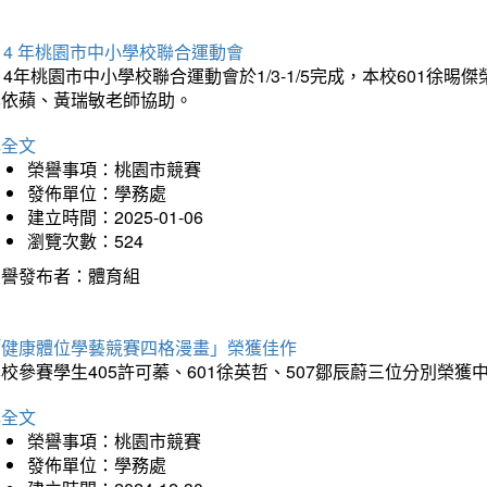
14 年桃園市中小學校聯合運動會
14年桃園市中小學校聯合運動會於1/3-1/5完成，本校601徐
李依蘋、黃瑞敏老師協助。
詳全文
榮譽事項：桃園市競賽
發佈單位：學務處
建立時間：2025-01-06
瀏覽次數：524
榮譽發布者：體育組
「健康體位學藝競賽四格漫畫」榮獲佳作
校參賽學生405許可蓁、601徐英哲、507鄒辰蔚三位分別榮獲
詳全文
榮譽事項：桃園市競賽
發佈單位：學務處