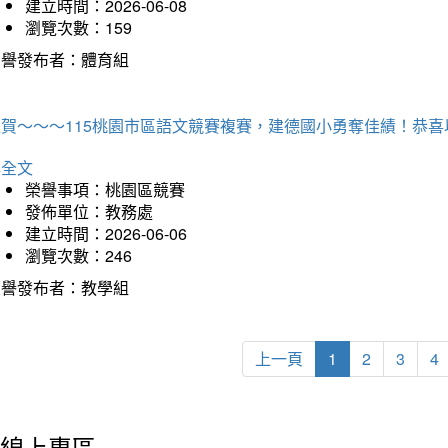
建立時間：2026-06-08
瀏覽次數：159
榮譽發布者：體育組
狂賀～～～115桃園市區語文競賽複賽，建德國小勇奪佳績！恭
詳全文
榮譽事項：桃園區競賽
發佈單位：教務處
建立時間：2026-06-06
瀏覽次數：246
榮譽發布者：教學組
上一頁
1
2
3
4
線上專區