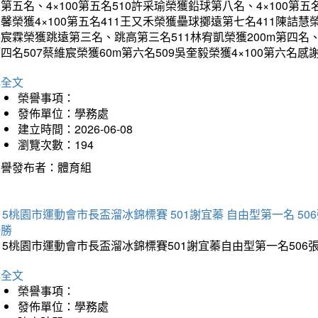
第五名、4×100第五名510許采瑜榮獲鉛球第八名、4×100第五名
馨榮獲4×100第五名411王又禾榮獲壘球擲遠第七名411陳詰慧榮
宸霖榮獲跳遠第三名、跳高第三名511林宥凱榮獲200m第四名、4×
四名507蔡維宸榮獲60m第六名509吳奎毅榮獲4×100第
詳全文
榮譽事項：
發佈單位：學務處
建立時間：2026-06-08
瀏覽次數：194
榮譽發布者：體育組
15桃園市運動會市長盃溜冰錦標賽 501謝宜蓁 自由型第一名 50
優勝
15桃園市運動會市長盃溜冰錦標賽501謝宜蓁自由型第一名50
詳全文
榮譽事項：
發佈單位：學務處