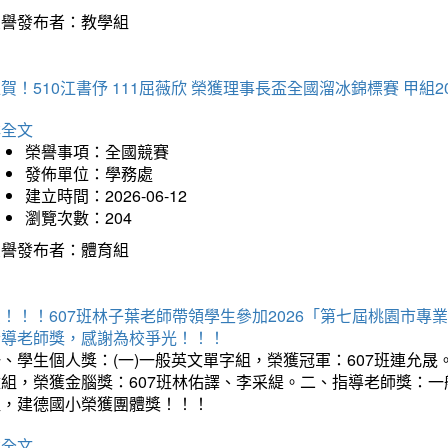
榮譽發布者：教學組
賀！510江書伃 111屈薇欣 榮獲理事長盃全國溜冰錦標賽 甲組2
詳全文
榮譽事項：全國競賽
發佈單位：學務處
建立時間：2026-06-12
瀏覽次數：204
榮譽發布者：體育組
賀！！！607班林子葉老師帶領學生參加2026「第七屆桃園市
指導老師獎，感謝為校爭光！！！
、學生個人獎：(一)一般英文單字組，榮獲冠軍：607班連允晟。
童組，榮獲金腦獎：607班林佑譯、李采緹。二、指導老師獎：
組，建德國小榮獲團體獎！！！
詳全文