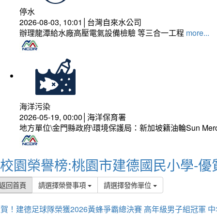
停水
2026-08-03, 10:01│台灣自來水公司
辦理龍潭給水廠高壓電氣設備檢驗 等三合一工程
more...
海洋污染
2026-05-19, 00:00│海洋保育署
地方單位\金門縣政府\環境保護局：新加坡籍油輪Sun Mer
校園榮譽榜:桃園市建德國民小學-優
返回首頁
請選擇榮譽事項
請選擇發佈單位
賀！建德足球隊榮獲2026黃蜂爭霸總決賽 高年級男子組冠軍 