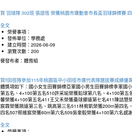
賀 羽球隊 302班 張語恆 榮獲桃園市運動會市長盃羽球錦標賽 
詳全文
榮譽事項：
發佈單位：學務處
建立時間：2026-06-09
瀏覽次數：200
榮譽發布者：體育組
賀‼️田徑隊參加115年桃園區中小田徑市運代表隊選拔賽成績優
團體獎項如下：國小女生田賽錦標亞軍國小男生田賽錦標季軍國小
第五名、4×100第五名510許采瑜榮獲鉛球第八名、4×100第五名
馨榮獲4×100第五名411王又禾榮獲壘球擲遠第七名411陳詰慧榮
宸霖榮獲跳遠第三名、跳高第三名511林宥凱榮獲200m第四名、4×
四名507蔡維宸榮獲60m第六名509吳奎毅榮獲4×100第
詳全文
榮譽事項：