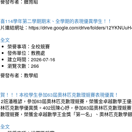
榮譽發布者：體育組
恭喜114學年第二學期期末、全學期的表現優異學生！！
片連結網址：https://drive.google.com/drive/folders/12YKNU
詳全文
榮譽事項：全校競賽
發佈單位：教務處
建立時間：2026-07-16
瀏覽次數：266
榮譽發布者：教學組
狂賀！！！本校學生參加63屆奧林匹克數理競賽表現優異！
12班潘稚諺，參加63屆奧林匹克數理競賽，榮獲金卓越數學王
林匹克數學優異獎。402班陳心妤，參加63屆奧林匹克數理競
克數理競賽，榮獲金卓越數學王金獎「第一名」、奧林匹克數學
詳全文