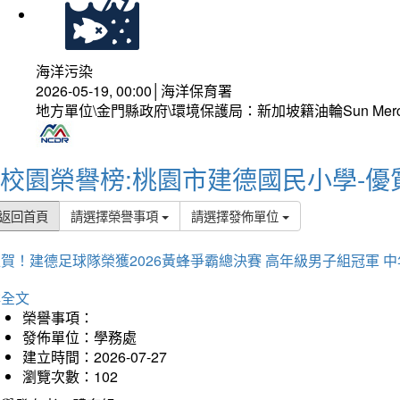
海洋污染
2026-05-19, 00:00│海洋保育署
地方單位\金門縣政府\環境保護局：新加坡籍油輪Sun Mer
校園榮譽榜:桃園市建德國民小學-優
返回首頁
請選擇榮譽事項
請選擇發佈單位
賀！建德足球隊榮獲2026黃蜂爭霸總決賽 高年級男子組冠軍 
詳全文
榮譽事項：
發佈單位：學務處
建立時間：2026-07-27
瀏覽次數：102