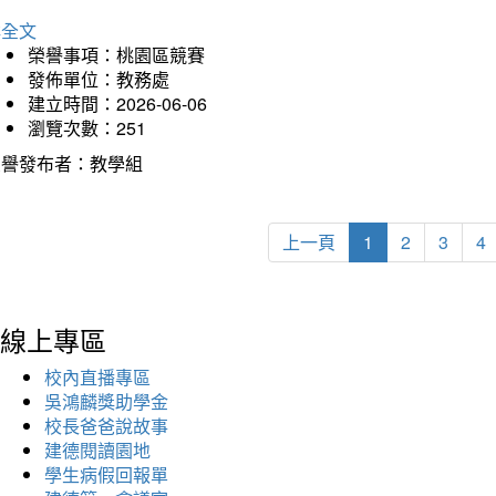
詳全文
榮譽事項：桃園區競賽
發佈單位：教務處
建立時間：2026-06-06
瀏覽次數：251
榮譽發布者：教學組
上一頁
1
2
3
4
線上專區
校內直播專區
吳鴻麟獎助學金
校長爸爸說故事
建德閱讀園地
學生病假回報單