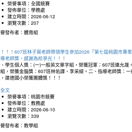
榮譽事項：全國競賽
發佈單位：學務處
建立時間：2026-06-12
瀏覽次數：207
榮譽發布者：體育組
賀！！！607班林子葉老師帶領學生參加2026「第七屆桃園市
指導老師獎，感謝為校爭光！！！
、學生個人獎：(一)一般英文單字組，榮獲冠軍：607班連允晟。
童組，榮獲金腦獎：607班林佑譯、李采緹。二、指導老師獎：
組，建德國小榮獲團體獎！！！
詳全文
榮譽事項：桃園市競賽
發佈單位：教務處
建立時間：2026-06-10
瀏覽次數：339
榮譽發布者：教學組