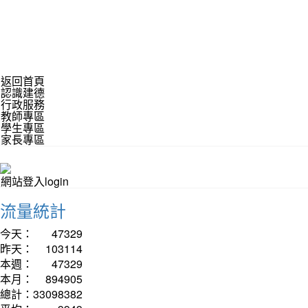
返回首頁
認識建德
行政服務
教師專區
學生專區
家長專區
網站登入login
流量統計
今天：
47329
昨天：
103114
本週：
47329
本月：
894905
總計：
33098382