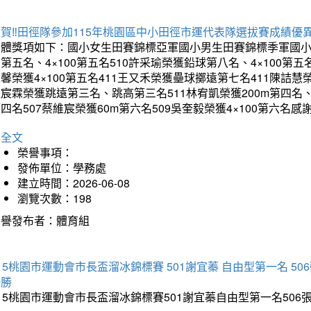
賀‼️田徑隊參加115年桃園區中小田徑市運代表隊選拔賽成績優
團體獎項如下：國小女生田賽錦標亞軍國小男生田賽錦標季軍國小
第五名、4×100第五名510許采瑜榮獲鉛球第八名、4×100第五名
馨榮獲4×100第五名411王又禾榮獲壘球擲遠第七名411陳詰慧榮
宸霖榮獲跳遠第三名、跳高第三名511林宥凱榮獲200m第四名、4×
四名507蔡維宸榮獲60m第六名509吳奎毅榮獲4×100第
詳全文
榮譽事項：
發佈單位：學務處
建立時間：2026-06-08
瀏覽次數：198
榮譽發布者：體育組
15桃園市運動會市長盃溜冰錦標賽 501謝宜蓁 自由型第一名 50
優勝
15桃園市運動會市長盃溜冰錦標賽501謝宜蓁自由型第一名50