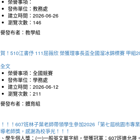
榮譽事項：
發佈單位：教務處
建立時間：2026-06-26
瀏覽次數：146
榮譽發布者：教學組
賀！510江書伃 111屈薇欣 榮獲理事長盃全國溜冰錦標賽 甲組2
詳全文
榮譽事項：全國競賽
發佈單位：學務處
建立時間：2026-06-12
瀏覽次數：211
榮譽發布者：體育組
賀！！！607班林子葉老師帶領學生參加2026「第七屆桃園市
指導老師獎，感謝為校爭光！！！
、學生個人獎：(一)一般英文單字組，榮獲冠軍：607班連允晟。