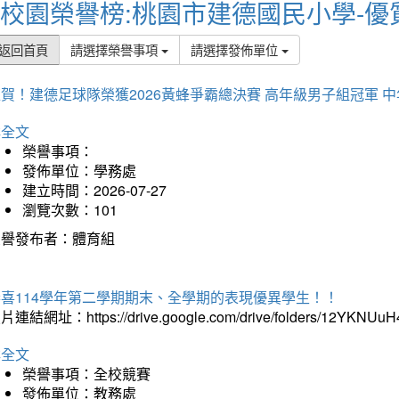
校園榮譽榜:桃園市建德國民小學-優
返回首頁
請選擇榮譽事項
請選擇發佈單位
賀！建德足球隊榮獲2026黃蜂爭霸總決賽 高年級男子組冠軍 
詳全文
榮譽事項：
發佈單位：學務處
建立時間：2026-07-27
瀏覽次數：101
榮譽發布者：體育組
恭喜114學年第二學期期末、全學期的表現優異學生！！
片連結網址：https://drive.google.com/drive/folders/12YKNU
詳全文
榮譽事項：全校競賽
發佈單位：教務處