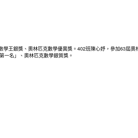
數學王銀獎、奧林匹克數學優異獎。402班陳心妤，參加63屆奧
「第一名」、奧林匹克數學銀質獎。