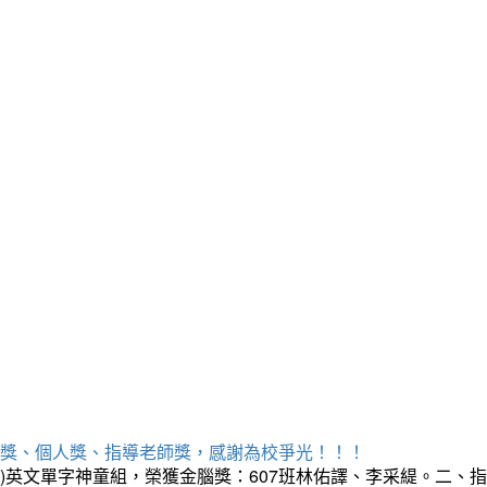
勝獎、個人獎、指導老師獎，感謝為校爭光！！！
三)英文單字神童組，榮獲金腦獎：607班林佑譯、李采緹。二、指