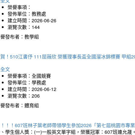
詳全文
榮譽事項：
發佈單位：教務處
建立時間：2026-06-26
瀏覽次數：144
榮譽發布者：教學組
賀！510江書伃 111屈薇欣 榮獲理事長盃全國溜冰錦標賽 甲組2
詳全文
榮譽事項：全國競賽
發佈單位：學務處
建立時間：2026-06-12
瀏覽次數：206
榮譽發布者：體育組
賀！！！607班林子葉老師帶領學生參加2026「第七屆桃園市
、學生個人獎：(一)一般英文單字組，榮獲冠軍：607班連允晟