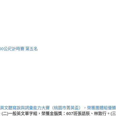
00公尺計時賽 第五名
專業英文聽寫說與詞彙能力大賽（桃園市菁英盃），榮獲團體組優
。(二)一般英文單字組，榮獲金腦獎：607班張語辰、林致行。(