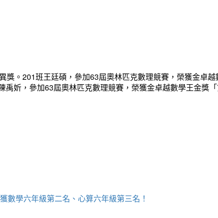
異獎。201班王廷碩，參加63屆奧林匹克數理競賽，榮獲金卓越
班陳禹妡，參加63屆奧林匹克數理競賽，榮獲金卓越數學王金獎
，榮獲數學六年級第二名、心算六年級第三名！