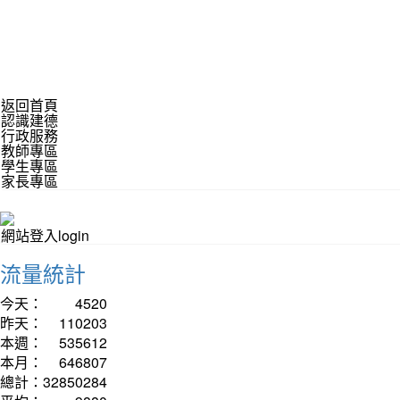
返回首頁
認識建德
行政服務
教師專區
學生專區
家長專區
網站登入login
流量統計
今天：
4520
昨天：
110203
本週：
535612
本月：
646807
總計：
32850284