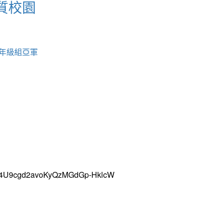
質校園
中年級組亞軍
uH4U9cgd2avoKyQzMGdGp-HklcW