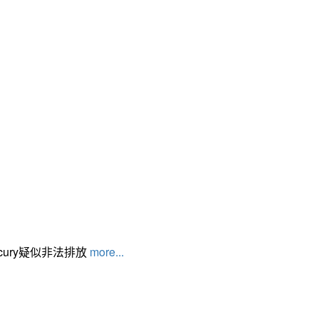
cury疑似非法排放
more...