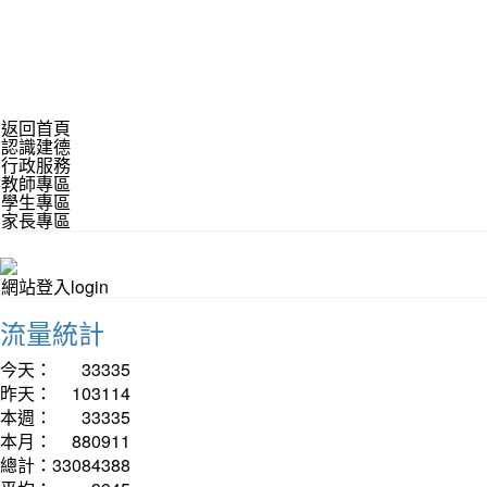
返回首頁
認識建德
行政服務
教師專區
學生專區
家長專區
網站登入login
流量統計
今天：
33335
昨天：
103114
本週：
33335
本月：
880911
總計：
33084388