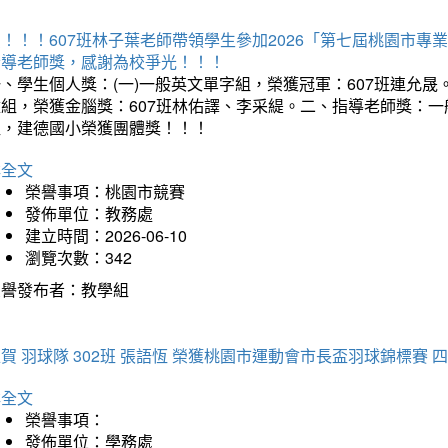
賀！！！607班林子葉老師帶領學生參加2026「第七屆桃園市
指導老師獎，感謝為校爭光！！！
、學生個人獎：(一)一般英文單字組，榮獲冠軍：607班連允晟。
童組，榮獲金腦獎：607班林佑譯、李采緹。二、指導老師獎：
組，建德國小榮獲團體獎！！！
詳全文
榮譽事項：桃園市競賽
發佈單位：教務處
建立時間：2026-06-10
瀏覽次數：342
榮譽發布者：教學組
賀 羽球隊 302班 張語恆 榮獲桃園市運動會市長盃羽球錦標賽 
詳全文
榮譽事項：
發佈單位：學務處