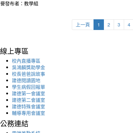
榮譽發布者：教學組
上一頁
1
2
3
4
線上專區
校內直播專區
吳鴻麟獎助學金
校長爸爸說故事
建德閱讀園地
學生病假回報單
建德第一會議室
建德第二會議室
建德特殊會議室
輔導專用會議室
公務連結