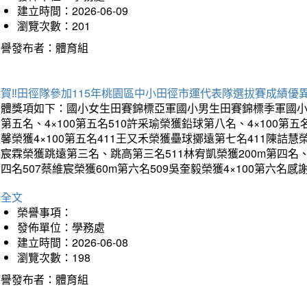
建立時間：2026-06-09
瀏覽次數：201
榮譽發布者：體育組
賀‼️田徑隊參加115年桃園區中小田徑市運代表隊選拔賽成績優
團體獎項如下：國小女生田賽錦標亞軍國小男生田賽錦標季軍國小
第五名、4×100第五名510許采瑜榮獲鉛球第八名、4×100第五名
馨榮獲4×100第五名411王又禾榮獲壘球擲遠第七名411陳詰慧榮
宸霖榮獲跳遠第三名、跳高第三名511林宥凱榮獲200m第四名、4×
四名507蔡維宸榮獲60m第六名509吳奎毅榮獲4×100第
詳全文
榮譽事項：
發佈單位：學務處
建立時間：2026-06-08
瀏覽次數：198
榮譽發布者：體育組