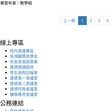
榮譽發布者：教學組
上一頁
1
2
3
4
線上專區
校內直播專區
吳鴻麟獎助學金
校長爸爸說故事
建德閱讀園地
學生病假回報單
建德第一會議室
建德第二會議室
建德特殊會議室
輔導專用會議室
公務連結