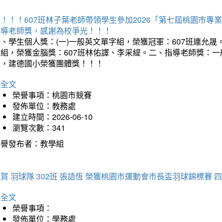
賀！！！607班林子葉老師帶領學生參加2026「第七屆桃園市
指導老師獎，感謝為校爭光！！！
、學生個人獎：(一)一般英文單字組，榮獲冠軍：607班連允晟。
童組，榮獲金腦獎：607班林佑譯、李采緹。二、指導老師獎：
組，建德國小榮獲團體獎！！！
詳全文
榮譽事項：桃園市競賽
發佈單位：教務處
建立時間：2026-06-10
瀏覽次數：341
榮譽發布者：教學組
賀 羽球隊 302班 張語恆 榮獲桃園市運動會市長盃羽球錦標賽 
詳全文
榮譽事項：
發佈單位：學務處