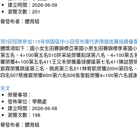
建立時間：2026-06-09
瀏覽次數：201
榮譽發布者：體育組
賀‼️田徑隊參加115年桃園區中小田徑市運代表隊選拔賽成績優
團體獎項如下：國小女生田賽錦標亞軍國小男生田賽錦標季軍國小
第五名、4×100第五名510許采瑜榮獲鉛球第八名、4×100第五名
馨榮獲4×100第五名411王又禾榮獲壘球擲遠第七名411陳詰慧榮
宸霖榮獲跳遠第三名、跳高第三名511林宥凱榮獲200m第四名、4×
四名507蔡維宸榮獲60m第六名509吳奎毅榮獲4×100第
詳全文
榮譽事項：
發佈單位：學務處
建立時間：2026-06-08
瀏覽次數：198
榮譽發布者：體育組