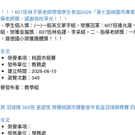
賀！！！607班林子葉老師帶領學生參加2026「第七屆桃園市
指導老師獎，感謝為校爭光！！！
、學生個人獎：(一)一般英文單字組，榮獲冠軍：607班連允晟。
童組，榮獲金腦獎：607班林佑譯、李采緹。二、指導老師獎：
組，建德國小榮獲團體獎！！！
詳全文
榮譽事項：桃園市競賽
發佈單位：教務處
建立時間：2026-06-10
瀏覽次數：345
榮譽發布者：教學組
賀 羽球隊 302班 張語恆 榮獲桃園市運動會市長盃羽球錦標賽 
詳全文
榮譽事項：
發佈單位：學務處