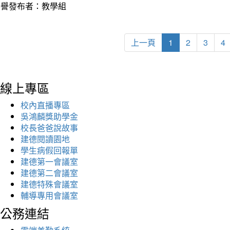
榮譽發布者：教學組
上一頁
1
2
3
4
線上專區
校內直播專區
吳鴻麟獎助學金
校長爸爸說故事
建德閱讀園地
學生病假回報單
建德第一會議室
建德第二會議室
建德特殊會議室
輔導專用會議室
公務連結