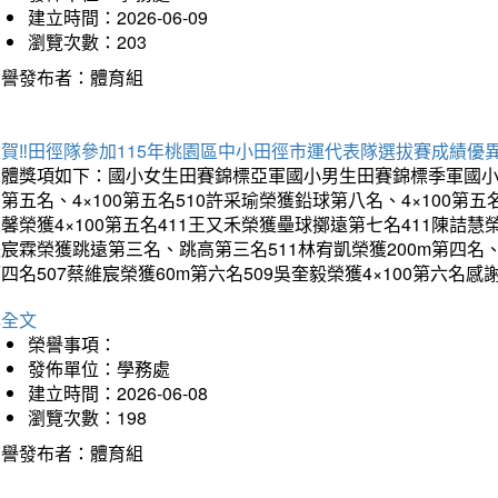
建立時間：2026-06-09
瀏覽次數：203
榮譽發布者：體育組
賀‼️田徑隊參加115年桃園區中小田徑市運代表隊選拔賽成績優
團體獎項如下：國小女生田賽錦標亞軍國小男生田賽錦標季軍國小
第五名、4×100第五名510許采瑜榮獲鉛球第八名、4×100第五名
馨榮獲4×100第五名411王又禾榮獲壘球擲遠第七名411陳詰慧榮
宸霖榮獲跳遠第三名、跳高第三名511林宥凱榮獲200m第四名、4×
四名507蔡維宸榮獲60m第六名509吳奎毅榮獲4×100第
詳全文
榮譽事項：
發佈單位：學務處
建立時間：2026-06-08
瀏覽次數：198
榮譽發布者：體育組