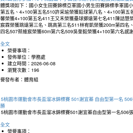
團體獎項如下：國小女生田賽錦標亞軍國小男生田賽錦標季軍國小
第五名、4×100第五名510許采瑜榮獲鉛球第八名、4×100第五名
馨榮獲4×100第五名411王又禾榮獲壘球擲遠第七名411陳詰慧榮
宸霖榮獲跳遠第三名、跳高第三名511林宥凱榮獲200m第四名、4×
四名507蔡維宸榮獲60m第六名509吳奎毅榮獲4×100第
詳全文
榮譽事項：
發佈單位：學務處
建立時間：2026-06-08
瀏覽次數：196
榮譽發布者：體育組
15桃園市運動會市長盃溜冰錦標賽 501謝宜蓁 自由型第一名 50
優勝
15桃園市運動會市長盃溜冰錦標賽501謝宜蓁自由型第一名50
詳全文
榮譽事項：