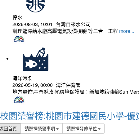
停水
2026-08-03, 10:01│台灣自來水公司
辦理龍潭給水廠高壓電氣設備檢驗 等三合一工程
more...
海洋污染
2026-05-19, 00:00│海洋保育署
地方單位\金門縣政府\環境保護局：新加坡籍油輪Sun Mer
校園榮譽榜:桃園市建德國民小學-優
返回首頁
請選擇榮譽事項
請選擇發佈單位