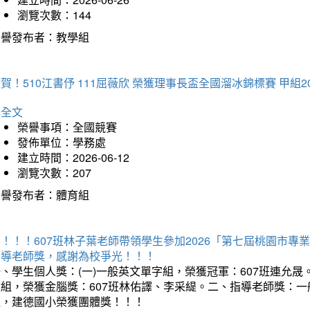
瀏覽次數：144
榮譽發布者：教學組
賀！510江書伃 111屈薇欣 榮獲理事長盃全國溜冰錦標賽 甲組2
詳全文
榮譽事項：全國競賽
發佈單位：學務處
建立時間：2026-06-12
瀏覽次數：207
榮譽發布者：體育組
賀！！！607班林子葉老師帶領學生參加2026「第七屆桃園市
指導老師獎，感謝為校爭光！！！
、學生個人獎：(一)一般英文單字組，榮獲冠軍：607班連允晟。
童組，榮獲金腦獎：607班林佑譯、李采緹。二、指導老師獎：
組，建德國小榮獲團體獎！！！