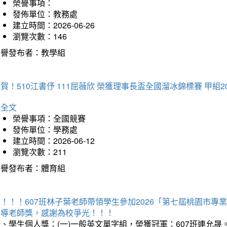
榮譽事項：
發佈單位：教務處
建立時間：2026-06-26
瀏覽次數：146
榮譽發布者：教學組
賀！510江書伃 111屈薇欣 榮獲理事長盃全國溜冰錦標賽 甲組2
詳全文
榮譽事項：全國競賽
發佈單位：學務處
建立時間：2026-06-12
瀏覽次數：211
榮譽發布者：體育組
賀！！！607班林子葉老師帶領學生參加2026「第七屆桃園市
指導老師獎，感謝為校爭光！！！
、學生個人獎：(一)一般英文單字組，榮獲冠軍：607班連允晟。