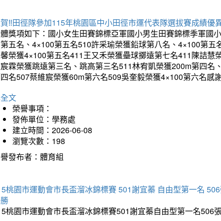
賀‼️田徑隊參加115年桃園區中小田徑市運代表隊選拔賽成績優
團體獎項如下：國小女生田賽錦標亞軍國小男生田賽錦標季軍國小
第五名、4×100第五名510許采瑜榮獲鉛球第八名、4×100第五名
馨榮獲4×100第五名411王又禾榮獲壘球擲遠第七名411陳詰慧榮
宸霖榮獲跳遠第三名、跳高第三名511林宥凱榮獲200m第四名、4×
四名507蔡維宸榮獲60m第六名509吳奎毅榮獲4×100第
詳全文
榮譽事項：
發佈單位：學務處
建立時間：2026-06-08
瀏覽次數：198
榮譽發布者：體育組
15桃園市運動會市長盃溜冰錦標賽 501謝宜蓁 自由型第一名 50
優勝
15桃園市運動會市長盃溜冰錦標賽501謝宜蓁自由型第一名50