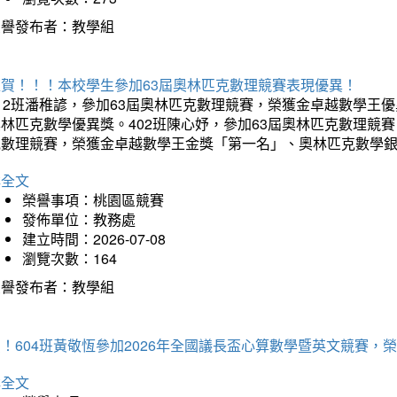
榮譽發布者：教學組
狂賀！！！本校學生參加63屆奧林匹克數理競賽表現優異！
12班潘稚諺，參加63屆奧林匹克數理競賽，榮獲金卓越數學王
林匹克數學優異獎。402班陳心妤，參加63屆奧林匹克數理競
克數理競賽，榮獲金卓越數學王金獎「第一名」、奧林匹克數學
詳全文
榮譽事項：桃園區競賽
發佈單位：教務處
建立時間：2026-07-08
瀏覽次數：164
榮譽發布者：教學組
賀！604班黃敬恆參加2026年全國議長盃心算數學暨英文競賽
詳全文