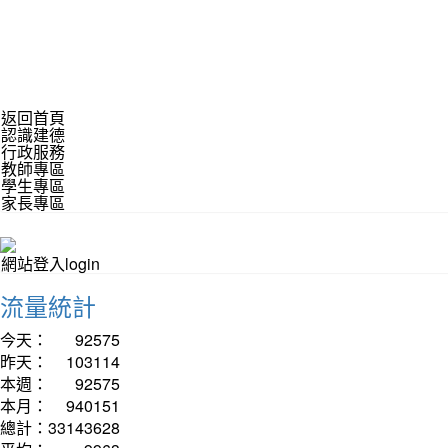
返回首頁
認識建德
行政服務
教師專區
學生專區
家長專區
網站登入login
流量統計
今天：
92575
昨天：
103114
本週：
92575
本月：
940151
總計：
33143628