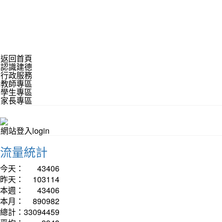
返回首頁
認識建德
行政服務
教師專區
學生專區
家長專區
網站登入login
流量統計
今天：
43406
昨天：
103114
本週：
43406
本月：
890982
總計：
33094459