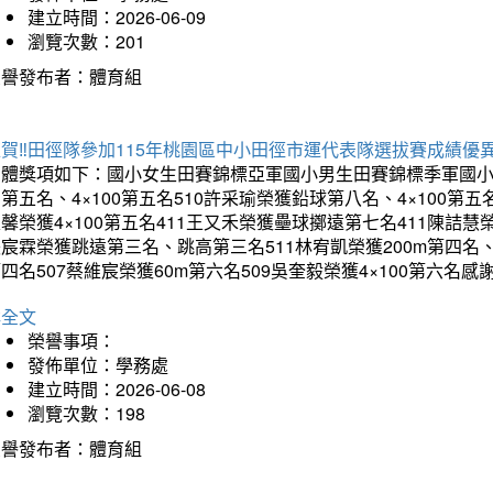
建立時間：2026-06-09
瀏覽次數：201
榮譽發布者：體育組
賀‼️田徑隊參加115年桃園區中小田徑市運代表隊選拔賽成績優
團體獎項如下：國小女生田賽錦標亞軍國小男生田賽錦標季軍國小
第五名、4×100第五名510許采瑜榮獲鉛球第八名、4×100第五名
馨榮獲4×100第五名411王又禾榮獲壘球擲遠第七名411陳詰慧榮
宸霖榮獲跳遠第三名、跳高第三名511林宥凱榮獲200m第四名、4×
四名507蔡維宸榮獲60m第六名509吳奎毅榮獲4×100第
詳全文
榮譽事項：
發佈單位：學務處
建立時間：2026-06-08
瀏覽次數：198
榮譽發布者：體育組