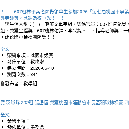
賀！！！607班林子葉老師帶領學生參加2026「第七屆桃園市
指導老師獎，感謝為校爭光！！！
、學生個人獎：(一)一般英文單字組，榮獲冠軍：607班連允晟。
童組，榮獲金腦獎：607班林佑譯、李采緹。二、指導老師獎：
組，建德國小榮獲團體獎！！！
詳全文
榮譽事項：桃園市競賽
發佈單位：教務處
建立時間：2026-06-10
瀏覽次數：341
榮譽發布者：教學組
賀 羽球隊 302班 張語恆 榮獲桃園市運動會市長盃羽球錦標賽 
詳全文
榮譽事項：
發佈單位：學務處