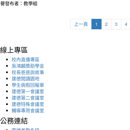
榮譽發布者：教學組
上一頁
1
2
3
4
線上專區
校內直播專區
吳鴻麟獎助學金
校長爸爸說故事
建德閱讀園地
學生病假回報單
建德第一會議室
建德第二會議室
建德特殊會議室
輔導專用會議室
公務連結