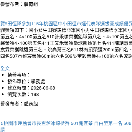
榮譽發布者：體育組
賀‼️田徑隊參加115年桃園區中小田徑市運代表隊選拔賽成績優
團體獎項如下：國小女生田賽錦標亞軍國小男生田賽錦標季軍國小
第五名、4×100第五名510許采瑜榮獲鉛球第八名、4×100第五名
馨榮獲4×100第五名411王又禾榮獲壘球擲遠第七名411陳詰慧榮
宸霖榮獲跳遠第三名、跳高第三名511林宥凱榮獲200m第四名、4×
四名507蔡維宸榮獲60m第六名509吳奎毅榮獲4×100第
詳全文
榮譽事項：
發佈單位：學務處
建立時間：2026-06-08
瀏覽次數：198
榮譽發布者：體育組
15桃園市運動會市長盃溜冰錦標賽 501謝宜蓁 自由型第一名 50
優勝