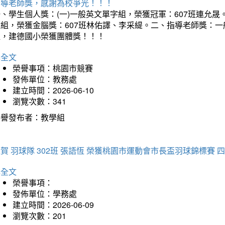
指導老師獎，感謝為校爭光！！！
、學生個人獎：(一)一般英文單字組，榮獲冠軍：607班連允晟。
童組，榮獲金腦獎：607班林佑譯、李采緹。二、指導老師獎：
組，建德國小榮獲團體獎！！！
詳全文
榮譽事項：桃園市競賽
發佈單位：教務處
建立時間：2026-06-10
瀏覽次數：341
榮譽發布者：教學組
賀 羽球隊 302班 張語恆 榮獲桃園市運動會市長盃羽球錦標賽 
詳全文
榮譽事項：
發佈單位：學務處
建立時間：2026-06-09
瀏覽次數：201