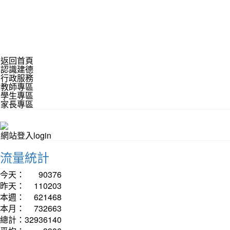
返回首頁
認識建德
行政服務
教師專區
學生專區
家長專區
網站登入login
流量統計
今天：
90376
昨天：
110203
本週：
621468
本月：
732663
總計：
32936140