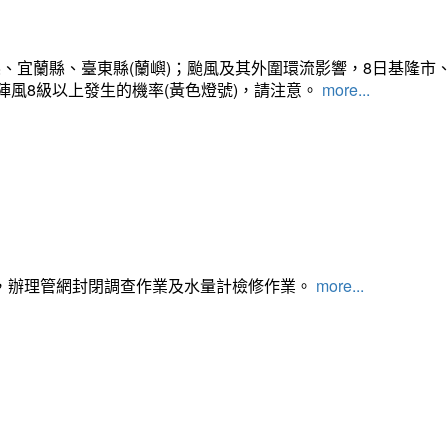
、宜蘭縣、臺東縣(蘭嶼)；颱風及其外圍環流影響，8日基隆市
陣風8級以上發生的機率(黃色燈號)，請注意。
more...
，辦理管網封閉調查作業及水量計檢修作業。
more...