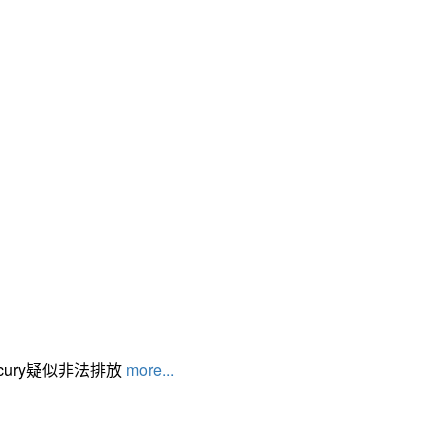
cury疑似非法排放
more...