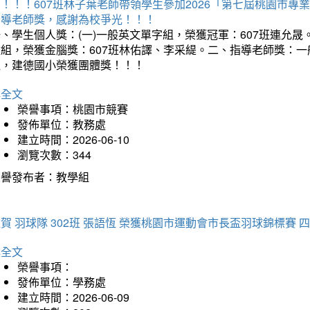
賀！！！607班林子葉老師帶領學生參加2026「第七屆桃園市
指導老師獎，感謝為校爭光！！！
、學生個人獎：(一)一般英文單字組，榮獲冠軍：607班連允晟。
童組，榮獲金腦獎：607班林佑譯、李采緹。二、指導老師獎：
組，建德國小榮獲團體獎！！！
詳全文
榮譽事項：桃園市競賽
發佈單位：教務處
建立時間：2026-06-10
瀏覽次數：344
榮譽發布者：教學組
賀 羽球隊 302班 張語恆 榮獲桃園市運動會市長盃羽球錦標賽 
詳全文
榮譽事項：
發佈單位：學務處
建立時間：2026-06-09