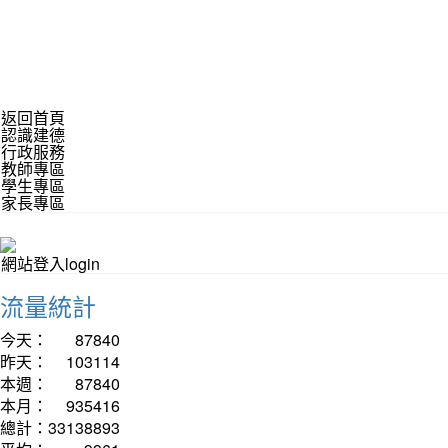
返回首頁
認識建德
行政服務
教師專區
學生專區
家長專區
網站登入login
流量統計
今天：
87840
昨天：
103114
本週：
87840
本月：
935416
總計：
33138893