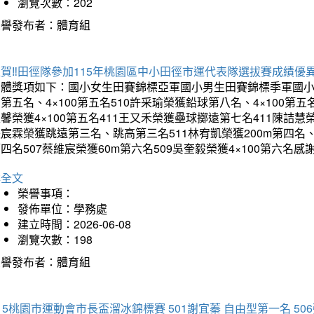
瀏覽次數：202
榮譽發布者：體育組
賀‼️田徑隊參加115年桃園區中小田徑市運代表隊選拔賽成績優
團體獎項如下：國小女生田賽錦標亞軍國小男生田賽錦標季軍國小
第五名、4×100第五名510許采瑜榮獲鉛球第八名、4×100第五名
馨榮獲4×100第五名411王又禾榮獲壘球擲遠第七名411陳詰慧榮
宸霖榮獲跳遠第三名、跳高第三名511林宥凱榮獲200m第四名、4×
四名507蔡維宸榮獲60m第六名509吳奎毅榮獲4×100第
詳全文
榮譽事項：
發佈單位：學務處
建立時間：2026-06-08
瀏覽次數：198
榮譽發布者：體育組
15桃園市運動會市長盃溜冰錦標賽 501謝宜蓁 自由型第一名 50