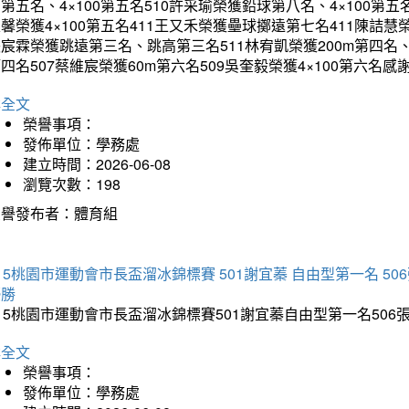
第五名、4×100第五名510許采瑜榮獲鉛球第八名、4×100第五名
馨榮獲4×100第五名411王又禾榮獲壘球擲遠第七名411陳詰慧榮
宸霖榮獲跳遠第三名、跳高第三名511林宥凱榮獲200m第四名、4×
四名507蔡維宸榮獲60m第六名509吳奎毅榮獲4×100第
詳全文
榮譽事項：
發佈單位：學務處
建立時間：2026-06-08
瀏覽次數：198
榮譽發布者：體育組
15桃園市運動會市長盃溜冰錦標賽 501謝宜蓁 自由型第一名 50
優勝
15桃園市運動會市長盃溜冰錦標賽501謝宜蓁自由型第一名50
詳全文
榮譽事項：
發佈單位：學務處