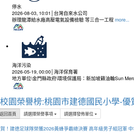
停水
2026-08-03, 10:01│台灣自來水公司
辦理龍潭給水廠高壓電氣設備檢驗 等三合一工程
more...
海洋污染
2026-05-19, 00:00│海洋保育署
地方單位\金門縣政府\環境保護局：新加坡籍油輪Sun Mer
校園榮譽榜:桃園市建德國民小學-優
返回首頁
請選擇榮譽事項
請選擇發佈單位
賀！建德足球隊榮獲2026黃蜂爭霸總決賽 高年級男子組冠軍 