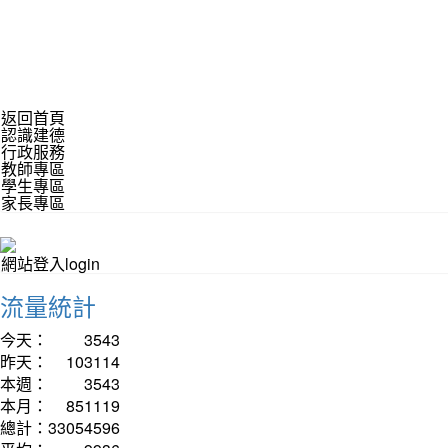
返回首頁
認識建德
行政服務
教師專區
學生專區
家長專區
網站登入login
流量統計
今天：
3543
昨天：
103114
本週：
3543
本月：
851119
總計：
33054596