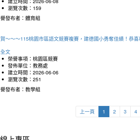
建立時間：2026-06-08
瀏覽次數：159
榮譽發布者：體育組
狂賀～～～115桃園市區語文競賽複賽，建德國小勇奪佳績！恭
詳全文
榮譽事項：桃園區競賽
發佈單位：教務處
建立時間：2026-06-06
瀏覽次數：251
榮譽發布者：教學組
上一頁
1
2
3
4
線上專區