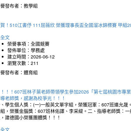
榮譽發布者：教學組
賀！510江書伃 111屈薇欣 榮獲理事長盃全國溜冰錦標賽 甲組2
詳全文
榮譽事項：全國競賽
發佈單位：學務處
建立時間：2026-06-12
瀏覽次數：211
榮譽發布者：體育組
賀！！！607班林子葉老師帶領學生參加2026「第七屆桃園市
指導老師獎，感謝為校爭光！！！
、學生個人獎：(一)一般英文單字組，榮獲冠軍：607班連允晟。
童組，榮獲金腦獎：607班林佑譯、李采緹。二、指導老師獎：
組，建德國小榮獲團體獎！！！
詳全文