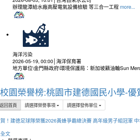
辦理龍潭給水廠高壓電氣設備檢驗 等三合一工程
more...
海洋污染
2026-05-19, 00:00│海洋保育署
地方單位\金門縣政府\環境保護局：新加坡籍油輪Sun Mer
校園榮譽榜:桃園市建德國民小學-優
返回首頁
請選擇榮譽事項
請選擇發佈單位
賀！建德足球隊榮獲2026黃蜂爭霸總決賽 高年級男子組冠軍 
詳全文