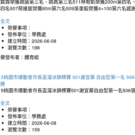
宸霖榮獲跳遠第三名、跳高第三名511林宥凱榮獲200m第四名、4×
四名507蔡維宸榮獲60m第六名509吳奎毅榮獲4×100第
詳全文
榮譽事項：
發佈單位：學務處
建立時間：2026-06-08
瀏覽次數：198
榮譽發布者：體育組
15桃園市運動會市長盃溜冰錦標賽 501謝宜蓁 自由型第一名 50
優勝
15桃園市運動會市長盃溜冰錦標賽501謝宜蓁自由型第一名50
詳全文
榮譽事項：
發佈單位：學務處
建立時間：2026-06-08
瀏覽次數：159