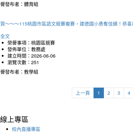
榮譽發布者：體育組
狂賀～～～115桃園市區語文競賽複賽，建德國小勇奪佳績！恭
詳全文
榮譽事項：桃園區競賽
發佈單位：教務處
建立時間：2026-06-06
瀏覽次數：251
榮譽發布者：教學組
上一頁
1
2
3
4
線上專區
校內直播專區