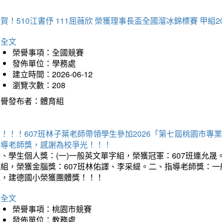
賀！510江書伃 111屈薇欣 榮獲理事長盃全國溜冰錦標賽 甲組2
詳全文
榮譽事項：全國競賽
發佈單位：學務處
建立時間：2026-06-12
瀏覽次數：208
榮譽發布者：體育組
賀！！！607班林子葉老師帶領學生參加2026「第七屆桃園市
指導老師獎，感謝為校爭光！！！
、學生個人獎：(一)一般英文單字組，榮獲冠軍：607班連允晟。
童組，榮獲金腦獎：607班林佑譯、李采緹。二、指導老師獎：
組，建德國小榮獲團體獎！！！
詳全文
榮譽事項：桃園市競賽
發佈單位：教務處