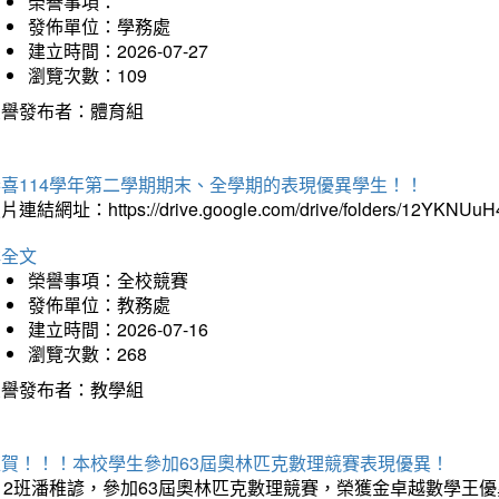
榮譽事項：
發佈單位：學務處
建立時間：2026-07-27
瀏覽次數：109
榮譽發布者：體育組
恭喜114學年第二學期期末、全學期的表現優異學生！！
片連結網址：https://drive.google.com/drive/folders/12YKNU
詳全文
榮譽事項：全校競賽
發佈單位：教務處
建立時間：2026-07-16
瀏覽次數：268
榮譽發布者：教學組
狂賀！！！本校學生參加63屆奧林匹克數理競賽表現優異！
12班潘稚諺，參加63屆奧林匹克數理競賽，榮獲金卓越數學王