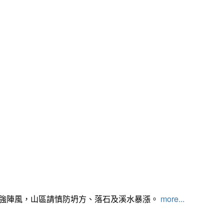
及強陣風，山區請慎防坍方、落石及溪水暴漲。
more...