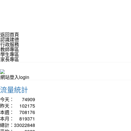
返回首頁
認識建德
行政服務
教師專區
學生專區
家長專區
網站登入login
流量統計
今天：
74909
昨天：
102175
本週：
708176
本月：
819371
總計：
33022848