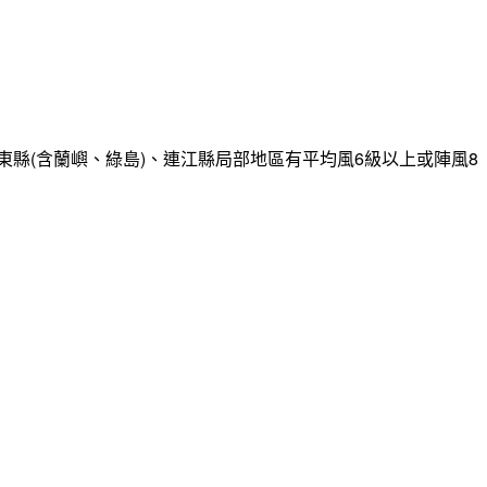
縣(含蘭嶼、綠島)、連江縣局部地區有平均風6級以上或陣風8