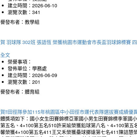
建立時間：2026-06-10
瀏覽次數：341
榮譽發布者：教學組
賀 羽球隊 302班 張語恆 榮獲桃園市運動會市長盃羽球錦標賽 
詳全文
榮譽事項：
發佈單位：學務處
建立時間：2026-06-09
瀏覽次數：201
榮譽發布者：體育組
賀‼️田徑隊參加115年桃園區中小田徑市運代表隊選拔賽成績優
團體獎項如下：國小女生田賽錦標亞軍國小男生田賽錦標季軍國小
第五名、4×100第五名510許采瑜榮獲鉛球第八名、4×100第五名
馨榮獲4×100第五名411王又禾榮獲壘球擲遠第七名411陳詰慧榮