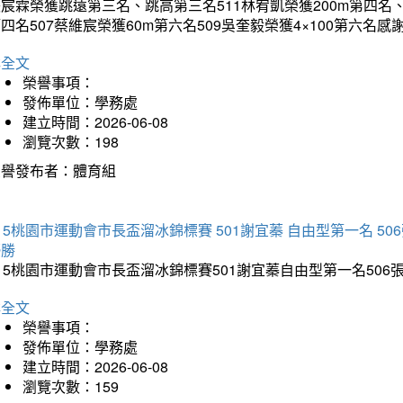
宸霖榮獲跳遠第三名、跳高第三名511林宥凱榮獲200m第四名、4×
四名507蔡維宸榮獲60m第六名509吳奎毅榮獲4×100第
詳全文
榮譽事項：
發佈單位：學務處
建立時間：2026-06-08
瀏覽次數：198
榮譽發布者：體育組
15桃園市運動會市長盃溜冰錦標賽 501謝宜蓁 自由型第一名 50
優勝
15桃園市運動會市長盃溜冰錦標賽501謝宜蓁自由型第一名50
詳全文
榮譽事項：
發佈單位：學務處
建立時間：2026-06-08
瀏覽次數：159