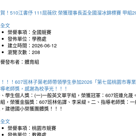
賀！510江書伃 111屈薇欣 榮獲理事長盃全國溜冰錦標賽 甲組2
詳全文
榮譽事項：全國競賽
發佈單位：學務處
建立時間：2026-06-12
瀏覽次數：208
榮譽發布者：體育組
賀！！！607班林子葉老師帶領學生參加2026「第七屆桃園市
指導老師獎，感謝為校爭光！！！
、學生個人獎：(一)一般英文單字組，榮獲冠軍：607班連允晟。
童組，榮獲金腦獎：607班林佑譯、李采緹。二、指導老師獎：
組，建德國小榮獲團體獎！！！
詳全文
榮譽事項：桃園市競賽
發佈單位：教務處