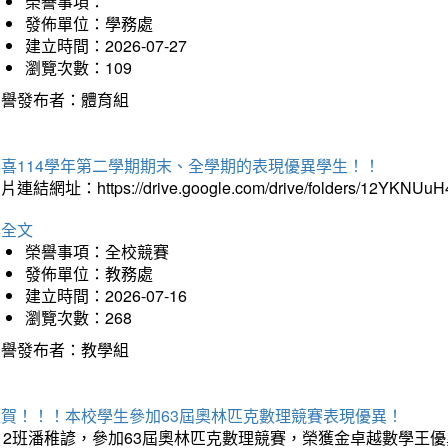
榮譽事項：
發佈單位：學務處
建立時間：2026-07-27
瀏覽次數：109
榮譽發布者：體育組
恭喜114學年第二學期期末、全學期的表現優異學生！！
片連結網址：https://drive.google.com/drive/folders/12YKNU
詳全文
榮譽事項：全校競賽
發佈單位：教務處
建立時間：2026-07-16
瀏覽次數：268
榮譽發布者：教學組
狂賀！！！本校學生參加63屆奧林匹克數理競賽表現優異！
12班潘稚諺，參加63屆奧林匹克數理競賽，榮獲金卓越數學王