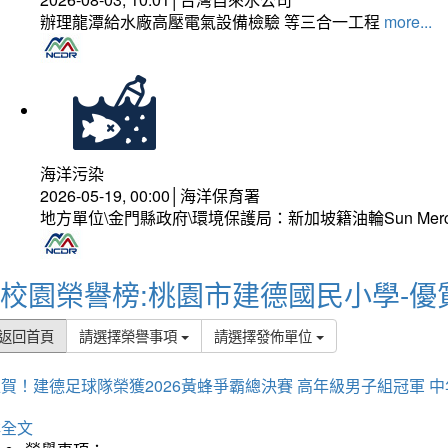
辦理龍潭給水廠高壓電氣設備檢驗 等三合一工程
more...
海洋污染
2026-05-19, 00:00│海洋保育署
地方單位\金門縣政府\環境保護局：新加坡籍油輪Sun Mer
校園榮譽榜:桃園市建德國民小學-優
返回首頁
請選擇榮譽事項
請選擇發佈單位
賀！建德足球隊榮獲2026黃蜂爭霸總決賽 高年級男子組冠軍 
詳全文