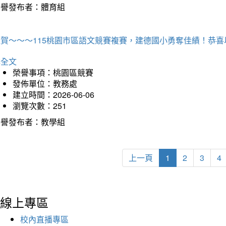
榮譽發布者：體育組
狂賀～～～115桃園市區語文競賽複賽，建德國小勇奪佳績！恭
詳全文
榮譽事項：桃園區競賽
發佈單位：教務處
建立時間：2026-06-06
瀏覽次數：251
榮譽發布者：教學組
上一頁
1
2
3
4
線上專區
校內直播專區