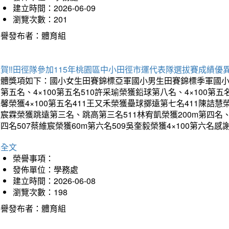
建立時間：2026-06-09
瀏覽次數：201
榮譽發布者：體育組
賀‼️田徑隊參加115年桃園區中小田徑市運代表隊選拔賽成績優
團體獎項如下：國小女生田賽錦標亞軍國小男生田賽錦標季軍國小
第五名、4×100第五名510許采瑜榮獲鉛球第八名、4×100第五名
馨榮獲4×100第五名411王又禾榮獲壘球擲遠第七名411陳詰慧榮
宸霖榮獲跳遠第三名、跳高第三名511林宥凱榮獲200m第四名、4×
四名507蔡維宸榮獲60m第六名509吳奎毅榮獲4×100第
詳全文
榮譽事項：
發佈單位：學務處
建立時間：2026-06-08
瀏覽次數：198
榮譽發布者：體育組