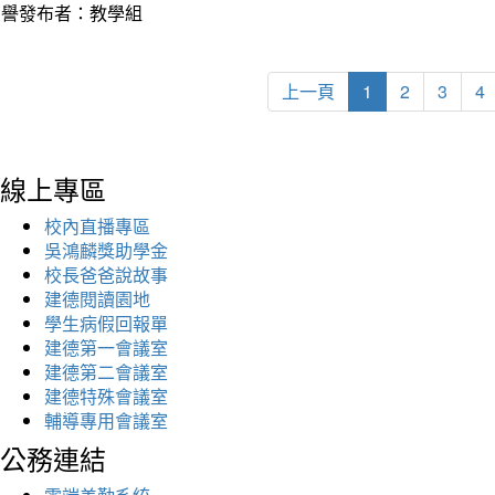
榮譽發布者：教學組
上一頁
1
2
3
4
線上專區
校內直播專區
吳鴻麟獎助學金
校長爸爸說故事
建德閱讀園地
學生病假回報單
建德第一會議室
建德第二會議室
建德特殊會議室
輔導專用會議室
公務連結