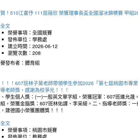
賀！510江書伃 111屈薇欣 榮獲理事長盃全國溜冰錦標賽 甲組2
詳全文
榮譽事項：全國競賽
發佈單位：學務處
建立時間：2026-06-12
瀏覽次數：208
榮譽發布者：體育組
賀！！！607班林子葉老師帶領學生參加2026「第七屆桃園市
指導老師獎，感謝為校爭光！！！
、學生個人獎：(一)一般英文單字組，榮獲冠軍：607班連允晟。
童組，榮獲金腦獎：607班林佑譯、李采緹。二、指導老師獎：
組，建德國小榮獲團體獎！！！
詳全文
榮譽事項：桃園市競賽
發佈單位：教務處