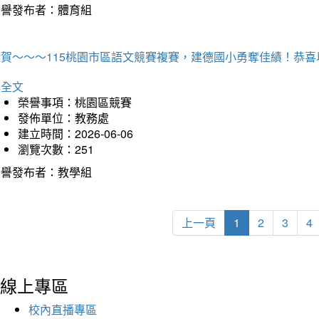
榮譽發布者：體育組
狂賀～～～115桃園市區語文競賽複賽，建德國小勇奪佳績！恭
詳全文
榮譽事項：桃園區競賽
發佈單位：教務處
建立時間：2026-06-06
瀏覽次數：251
榮譽發布者：教學組
上一頁
1
2
3
4
線上專區
校內直播專區