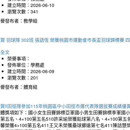
建立時間：2026-06-10
瀏覽次數：341
榮譽發布者：教學組
賀 羽球隊 302班 張語恆 榮獲桃園市運動會市長盃羽球錦標賽 
詳全文
榮譽事項：
發佈單位：學務處
建立時間：2026-06-09
瀏覽次數：201
榮譽發布者：體育組
賀‼️田徑隊參加115年桃園區中小田徑市運代表隊選拔賽成績優
團體獎項如下：國小女生田賽錦標亞軍國小男生田賽錦標季軍國小
第五名、4×100第五名510許采瑜榮獲鉛球第八名、4×100第五名
馨榮獲4×100第五名411王又禾榮獲壘球擲遠第七名411陳詰慧榮