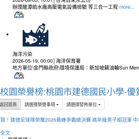
辦理龍潭給水廠高壓電氣設備檢驗 等三合一工程
more...
海洋污染
2026-05-19, 00:00│海洋保育署
地方單位\金門縣政府\環境保護局：新加坡籍油輪Sun Mer
校園榮譽榜:桃園市建德國民小學-優
返回首頁
請選擇榮譽事項
請選擇發佈單位
賀！建德足球隊榮獲2026黃蜂爭霸總決賽 高年級男子組冠軍 
詳全文