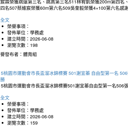
宸霖榮獲跳遠第三名、跳高第三名511林宥凱榮獲200m第四名、4×
四名507蔡維宸榮獲60m第六名509吳奎毅榮獲4×100第
詳全文
榮譽事項：
發佈單位：學務處
建立時間：2026-06-08
瀏覽次數：198
榮譽發布者：體育組
15桃園市運動會市長盃溜冰錦標賽 501謝宜蓁 自由型第一名 50
優勝
15桃園市運動會市長盃溜冰錦標賽501謝宜蓁自由型第一名50
詳全文
榮譽事項：
發佈單位：學務處
建立時間：2026-06-08
瀏覽次數：159