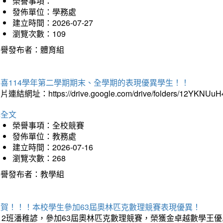
榮譽事項：
發佈單位：學務處
建立時間：2026-07-27
瀏覽次數：109
榮譽發布者：體育組
恭喜114學年第二學期期末、全學期的表現優異學生！！
片連結網址：https://drive.google.com/drive/folders/12YKNU
詳全文
榮譽事項：全校競賽
發佈單位：教務處
建立時間：2026-07-16
瀏覽次數：268
榮譽發布者：教學組
狂賀！！！本校學生參加63屆奧林匹克數理競賽表現優異！
12班潘稚諺，參加63屆奧林匹克數理競賽，榮獲金卓越數學王