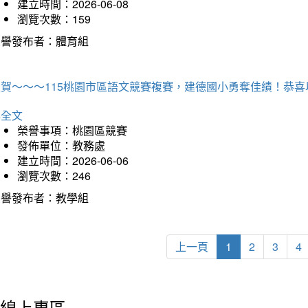
建立時間：2026-06-08
瀏覽次數：159
榮譽發布者：體育組
狂賀～～～115桃園市區語文競賽複賽，建德國小勇奪佳績！恭
詳全文
榮譽事項：桃園區競賽
發佈單位：教務處
建立時間：2026-06-06
瀏覽次數：246
榮譽發布者：教學組
上一頁
1
2
3
4
線上專區