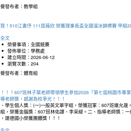
榮譽發布者：教學組
賀！510江書伃 111屈薇欣 榮獲理事長盃全國溜冰錦標賽 甲組2
詳全文
榮譽事項：全國競賽
發佈單位：學務處
建立時間：2026-06-12
瀏覽次數：204
榮譽發布者：體育組
賀！！！607班林子葉老師帶領學生參加2026「第七屆桃園市
指導老師獎，感謝為校爭光！！！
、學生個人獎：(一)一般英文單字組，榮獲冠軍：607班連允晟。
童組，榮獲金腦獎：607班林佑譯、李采緹。二、指導老師獎：
組，建德國小榮獲團體獎！！！
詳全文