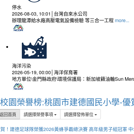
停水
2026-08-03, 10:01│台灣自來水公司
辦理龍潭給水廠高壓電氣設備檢驗 等三合一工程
more...
海洋污染
2026-05-19, 00:00│海洋保育署
地方單位\金門縣政府\環境保護局：新加坡籍油輪Sun Mer
校園榮譽榜:桃園市建德國民小學-優
返回首頁
請選擇榮譽事項
請選擇發佈單位
賀！建德足球隊榮獲2026黃蜂爭霸總決賽 高年級男子組冠軍 