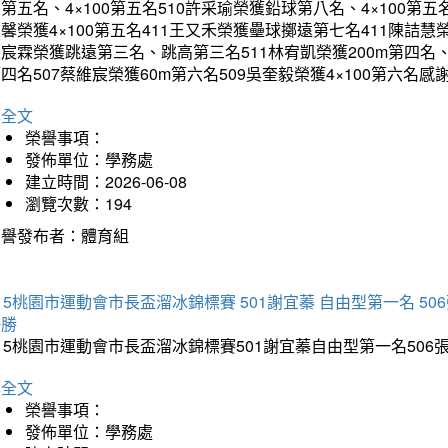
第五名、4×100第五名510許采瑜榮獲鉛球第八名、4×100第五名
馨榮獲4×100第五名411王又禾榮獲壘球擲遠第七名411陳詰慧榮
宸霖榮獲跳遠第三名、跳高第三名511林宥凱榮獲200m第四名、4×
四名507蔡維宸榮獲60m第六名509吳奎毅榮獲4×100第
詳全文
榮譽事項：
發佈單位：學務處
建立時間：2026-06-08
瀏覽次數：194
榮譽發布者：體育組
15桃園市運動會市長盃溜冰錦標賽 501謝宜蓁 自由型第一名 50
優勝
15桃園市運動會市長盃溜冰錦標賽501謝宜蓁自由型第一名50
詳全文
榮譽事項：
發佈單位：學務處