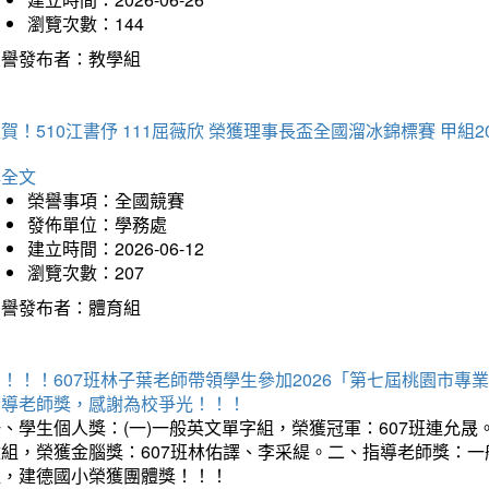
瀏覽次數：144
榮譽發布者：教學組
賀！510江書伃 111屈薇欣 榮獲理事長盃全國溜冰錦標賽 甲組2
詳全文
榮譽事項：全國競賽
發佈單位：學務處
建立時間：2026-06-12
瀏覽次數：207
榮譽發布者：體育組
賀！！！607班林子葉老師帶領學生參加2026「第七屆桃園市
指導老師獎，感謝為校爭光！！！
、學生個人獎：(一)一般英文單字組，榮獲冠軍：607班連允晟。
童組，榮獲金腦獎：607班林佑譯、李采緹。二、指導老師獎：
組，建德國小榮獲團體獎！！！