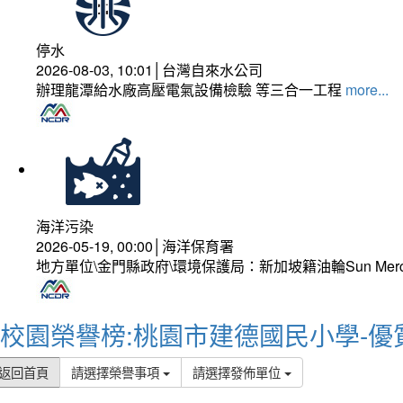
停水
2026-08-03, 10:01│台灣自來水公司
辦理龍潭給水廠高壓電氣設備檢驗 等三合一工程
more...
海洋污染
2026-05-19, 00:00│海洋保育署
地方單位\金門縣政府\環境保護局：新加坡籍油輪Sun Mer
校園榮譽榜:桃園市建德國民小學-優
返回首頁
請選擇榮譽事項
請選擇發佈單位