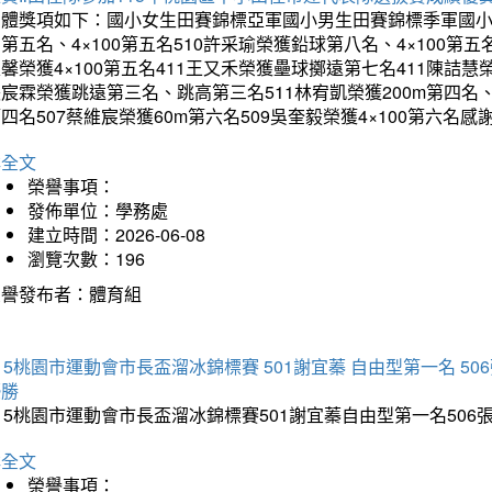
團體獎項如下：國小女生田賽錦標亞軍國小男生田賽錦標季軍國小
第五名、4×100第五名510許采瑜榮獲鉛球第八名、4×100第五名
馨榮獲4×100第五名411王又禾榮獲壘球擲遠第七名411陳詰慧榮
宸霖榮獲跳遠第三名、跳高第三名511林宥凱榮獲200m第四名、4×
四名507蔡維宸榮獲60m第六名509吳奎毅榮獲4×100第
詳全文
榮譽事項：
發佈單位：學務處
建立時間：2026-06-08
瀏覽次數：196
榮譽發布者：體育組
15桃園市運動會市長盃溜冰錦標賽 501謝宜蓁 自由型第一名 50
優勝
15桃園市運動會市長盃溜冰錦標賽501謝宜蓁自由型第一名50
詳全文
榮譽事項：