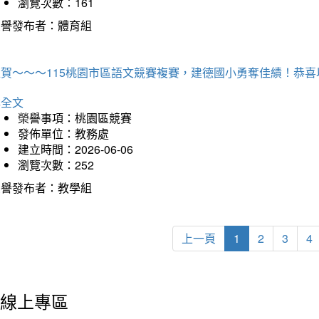
瀏覽次數：161
榮譽發布者：體育組
狂賀～～～115桃園市區語文競賽複賽，建德國小勇奪佳績！恭
詳全文
榮譽事項：桃園區競賽
發佈單位：教務處
建立時間：2026-06-06
瀏覽次數：252
榮譽發布者：教學組
上一頁
1
2
3
4
線上專區