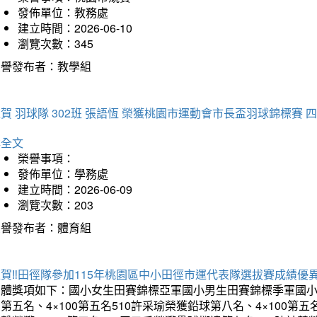
發佈單位：教務處
建立時間：2026-06-10
瀏覽次數：345
榮譽發布者：教學組
賀 羽球隊 302班 張語恆 榮獲桃園市運動會市長盃羽球錦標賽 
詳全文
榮譽事項：
發佈單位：學務處
建立時間：2026-06-09
瀏覽次數：203
榮譽發布者：體育組
賀‼️田徑隊參加115年桃園區中小田徑市運代表隊選拔賽成績優
團體獎項如下：國小女生田賽錦標亞軍國小男生田賽錦標季軍國小
第五名、4×100第五名510許采瑜榮獲鉛球第八名、4×100第五名