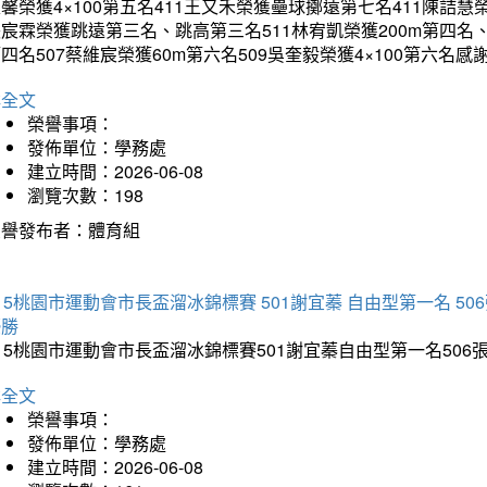
馨榮獲4×100第五名411王又禾榮獲壘球擲遠第七名411陳詰慧榮
宸霖榮獲跳遠第三名、跳高第三名511林宥凱榮獲200m第四名、4×
四名507蔡維宸榮獲60m第六名509吳奎毅榮獲4×100第
詳全文
榮譽事項：
發佈單位：學務處
建立時間：2026-06-08
瀏覽次數：198
榮譽發布者：體育組
15桃園市運動會市長盃溜冰錦標賽 501謝宜蓁 自由型第一名 50
優勝
15桃園市運動會市長盃溜冰錦標賽501謝宜蓁自由型第一名50
詳全文
榮譽事項：
發佈單位：學務處
建立時間：2026-06-08