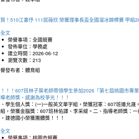
賀！510江書伃 111屈薇欣 榮獲理事長盃全國溜冰錦標賽 甲組2
詳全文
榮譽事項：全國競賽
發佈單位：學務處
建立時間：2026-06-12
瀏覽次數：213
榮譽發布者：體育組
賀！！！607班林子葉老師帶領學生參加2026「第七屆桃園市
指導老師獎，感謝為校爭光！！！
、學生個人獎：(一)一般英文單字組，榮獲冠軍：607班連允晟。
童組，榮獲金腦獎：607班林佑譯、李采緹。二、指導老師獎：
組，建德國小榮獲團體獎！！！
詳全文
榮譽事項：桃園市競賽