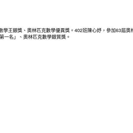
數學王銀獎、奧林匹克數學優異獎。402班陳心妤，參加63屆奧
「第一名」、奧林匹克數學銀質獎。