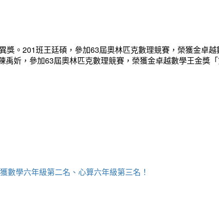
異獎。201班王廷碩，參加63屆奧林匹克數理競賽，榮獲金卓越
班陳禹妡，參加63屆奧林匹克數理競賽，榮獲金卓越數學王金獎
，榮獲數學六年級第二名、心算六年級第三名！