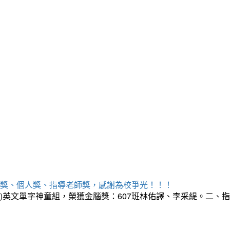
勝獎、個人獎、指導老師獎，感謝為校爭光！！！
三)英文單字神童組，榮獲金腦獎：607班林佑譯、李采緹。二、指