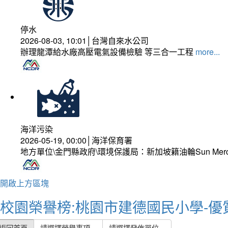
停水
2026-08-03, 10:01│台灣自來水公司
辦理龍潭給水廠高壓電氣設備檢驗 等三合一工程
more...
海洋污染
2026-05-19, 00:00│海洋保育署
地方單位\金門縣政府\環境保護局：新加坡籍油輪Sun Mer
開啟上方區塊
校園榮譽榜:桃園市建德國民小學-優
返回首頁
請選擇榮譽事項
請選擇發佈單位