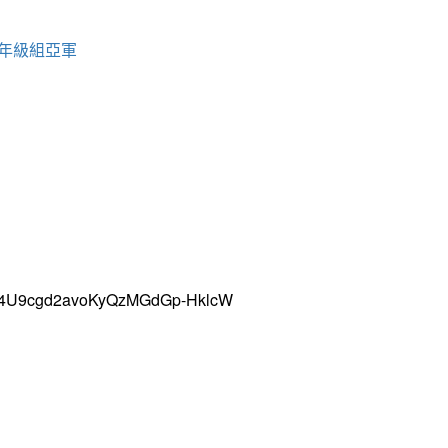
中年級組亞軍
uH4U9cgd2avoKyQzMGdGp-HklcW