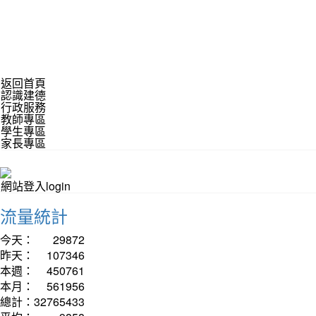
返回首頁
認識建德
行政服務
教師專區
學生專區
家長專區
網站登入login
流量統計
今天：
29872
昨天：
107346
本週：
450761
本月：
561956
總計：
32765433