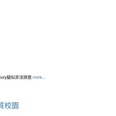
cury疑似非法排放
more...
質校園