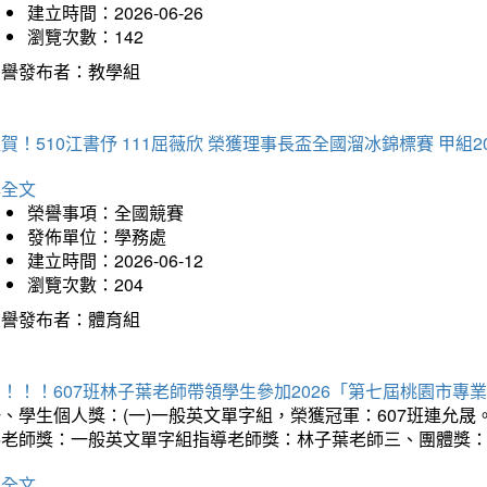
建立時間：2026-06-26
瀏覽次數：142
榮譽發布者：教學組
賀！510江書伃 111屈薇欣 榮獲理事長盃全國溜冰錦標賽 甲組2
詳全文
榮譽事項：全國競賽
發佈單位：學務處
建立時間：2026-06-12
瀏覽次數：204
榮譽發布者：體育組
賀！！！607班林子葉老師帶領學生參加2026「第七屆桃園市
、學生個人獎：(一)一般英文單字組，榮獲冠軍：607班連允晟
導老師獎：一般英文單字組指導老師獎：林子葉老師三、團體獎
詳全文