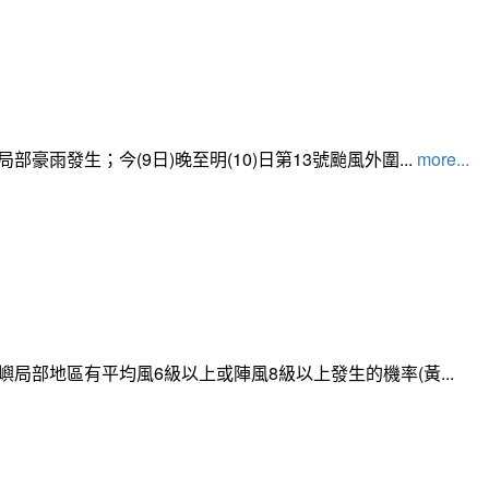
發生；今(9日)晚至明(10)日第13號颱風外圍...
more...
局部地區有平均風6級以上或陣風8級以上發生的機率(黃...