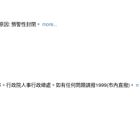
管制原因: 預警性封閉。
more...
準。行政院人事行政總處。如有任何問題請撥1999(市內直撥)。
m