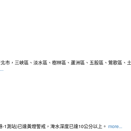
範圍:新北市，三峽區、淡水區、樹林區、蘆洲區、五股區、鶯歌區
..
路350巷-1測站)已達黃燈警戒，淹水深度已達10公分以上。​​​
more...