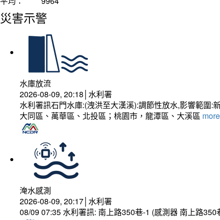
平均：
9964
災害示警
水庫放流
2026-08-09, 20:18│水利署
水利署訊石門水庫:(洩洪至大漢溪):調節性放水,影響
大同區、萬華區、北投區；桃園市，龍潭區、大溪區
more.
淹水感測
2026-08-09, 20:17│水利署
08/09 07:35 水利署訊: 南上路350巷-1 (感測器 南上