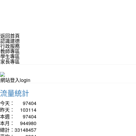
返回首頁
認識建德
行政服務
教師專區
學生專區
家長專區
網站登入login
流量統計
今天：
97404
昨天：
103114
本週：
97404
本月：
944980
總計：
33148457