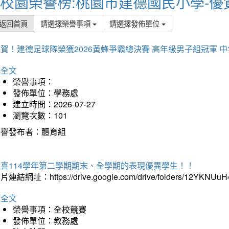
校園榮譽榜:桃園市建德國民小學-優
返回首頁
請選擇榮譽事項
請選擇發佈單位
賀！建德足球隊榮獲2026黃蜂爭霸總決賽 高年級男子組冠軍 
詳全文
榮譽事項：
發佈單位：學務處
建立時間：2026-07-27
瀏覽次數：101
榮譽發布者：體育組
恭喜114學年第二學期期末、全學期的表現優異學生！！
片連結網址：https://drive.google.com/drive/folders/12YKNU
詳全文
榮譽事項：全校競賽
發佈單位：教務處