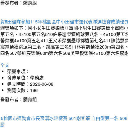
榮譽發布者：體育組
賀‼️田徑隊參加115年桃園區中小田徑市運代表隊選拔賽成績優
團體獎項如下：國小女生田賽錦標亞軍國小男生田賽錦標季軍國小
第五名、4×100第五名510許采瑜榮獲鉛球第八名、4×100第五名
馨榮獲4×100第五名411王又禾榮獲壘球擲遠第七名411陳詰慧榮
宸霖榮獲跳遠第三名、跳高第三名511林宥凱榮獲200m第四名、4×
四名507蔡維宸榮獲60m第六名509吳奎毅榮獲4×100第
詳全文
榮譽事項：
發佈單位：學務處
建立時間：2026-06-08
瀏覽次數：196
榮譽發布者：體育組
15桃園市運動會市長盃溜冰錦標賽 501謝宜蓁 自由型第一名 50
優勝