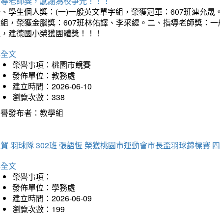
指導老師獎，感謝為校爭光！！！
、學生個人獎：(一)一般英文單字組，榮獲冠軍：607班連允晟。
童組，榮獲金腦獎：607班林佑譯、李采緹。二、指導老師獎：
組，建德國小榮獲團體獎！！！
詳全文
榮譽事項：桃園市競賽
發佈單位：教務處
建立時間：2026-06-10
瀏覽次數：338
榮譽發布者：教學組
賀 羽球隊 302班 張語恆 榮獲桃園市運動會市長盃羽球錦標賽 
詳全文
榮譽事項：
發佈單位：學務處
建立時間：2026-06-09
瀏覽次數：199