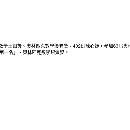
數學王銀獎、奧林匹克數學優異獎。402班陳心妤，參加63屆奧
「第一名」、奧林匹克數學銀質獎。