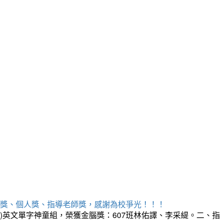
勝獎、個人獎、指導老師獎，感謝為校爭光！！！
三)英文單字神童組，榮獲金腦獎：607班林佑譯、李采緹。二、指