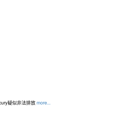
cury疑似非法排放
more...