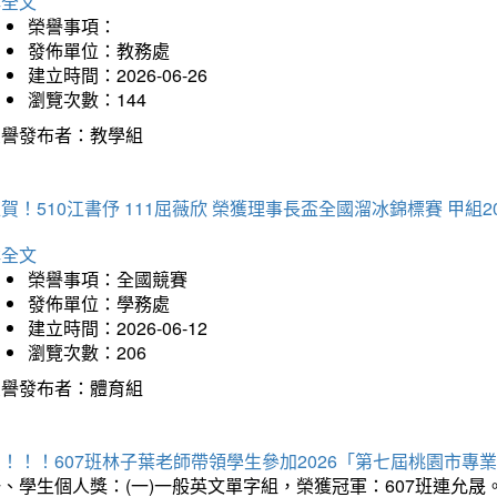
詳全文
榮譽事項：
發佈單位：教務處
建立時間：2026-06-26
瀏覽次數：144
榮譽發布者：教學組
賀！510江書伃 111屈薇欣 榮獲理事長盃全國溜冰錦標賽 甲組2
詳全文
榮譽事項：全國競賽
發佈單位：學務處
建立時間：2026-06-12
瀏覽次數：206
榮譽發布者：體育組
賀！！！607班林子葉老師帶領學生參加2026「第七屆桃園市
、學生個人獎：(一)一般英文單字組，榮獲冠軍：607班連允晟