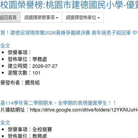
校園榮譽榜:桃園市建德國民小學-優
返回首頁
請選擇榮譽事項
請選擇發佈單位
賀！建德足球隊榮獲2026黃蜂爭霸總決賽 高年級男子組冠軍 
詳全文
榮譽事項：
發佈單位：學務處
建立時間：2026-07-27
瀏覽次數：101
榮譽發布者：體育組
恭喜114學年第二學期期末、全學期的表現優異學生！！
片連結網址：https://drive.google.com/drive/folders/12YKNU
詳全文
榮譽事項：全校競賽
發佈單位：教務處