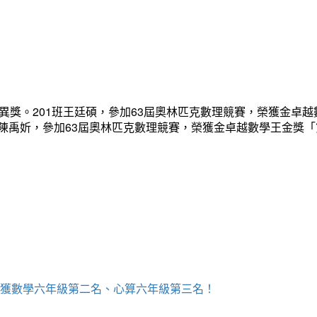
異獎。201班王廷碩，參加63屆奧林匹克數理競賽，榮獲金卓越
班陳禹妡，參加63屆奧林匹克數理競賽，榮獲金卓越數學王金獎
，榮獲數學六年級第二名、心算六年級第三名！