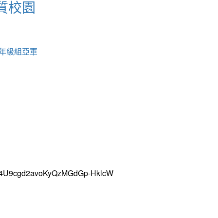
質校園
中年級組亞軍
uH4U9cgd2avoKyQzMGdGp-HklcW