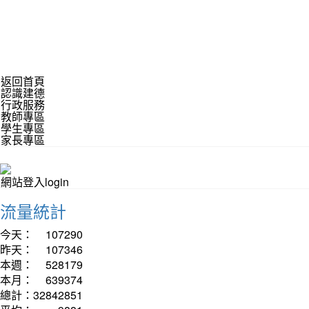
返回首頁
認識建德
行政服務
教師專區
學生專區
家長專區
網站登入login
流量統計
今天：
107290
昨天：
107346
本週：
528179
本月：
639374
總計：
32842851