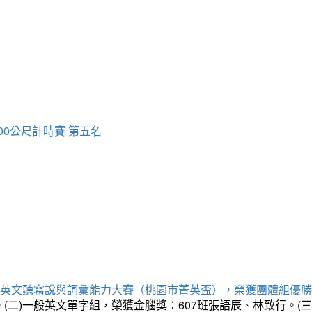
00公尺計時賽 第五名
專業英文聽寫說與詞彙能力大賽（桃園市菁英盃），榮獲團體組優
。(二)一般英文單字組，榮獲金腦獎：607班張語辰、林致行。(