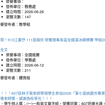
榮譽事項：
發佈單位：教務處
建立時間：2026-06-26
瀏覽次數：147
榮譽發布者：教學組
賀！510江書伃 111屈薇欣 榮獲理事長盃全國溜冰錦標賽 甲組2
詳全文
榮譽事項：全國競賽
發佈單位：學務處
建立時間：2026-06-12
瀏覽次數：211
榮譽發布者：體育組
賀！！！607班林子葉老師帶領學生參加2026「第七屆桃園市
指導老師獎，感謝為校爭光！！！
、學生個人獎：(一)一般英文單字組，榮獲冠軍：607班連允晟。