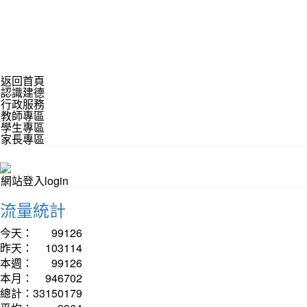
返回首頁
認識建德
行政服務
教師專區
學生專區
家長專區
網站登入login
流量統計
今天：
99126
昨天：
103114
本週：
99126
本月：
946702
總計：
33150179