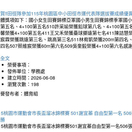
賀‼️田徑隊參加115年桃園區中小田徑市運代表隊選拔賽成績優
團體獎項如下：國小女生田賽錦標亞軍國小男生田賽錦標季軍國小
第五名、4×100第五名510許采瑜榮獲鉛球第八名、4×100第五名
馨榮獲4×100第五名411王又禾榮獲壘球擲遠第七名411陳詰慧榮
宸霖榮獲跳遠第三名、跳高第三名511林宥凱榮獲200m第四名、4×
四名507蔡維宸榮獲60m第六名509吳奎毅榮獲4×100第
詳全文
榮譽事項：
發佈單位：學務處
建立時間：2026-06-08
瀏覽次數：198
榮譽發布者：體育組
15桃園市運動會市長盃溜冰錦標賽 501謝宜蓁 自由型第一名 50
優勝
15桃園市運動會市長盃溜冰錦標賽501謝宜蓁自由型第一名50