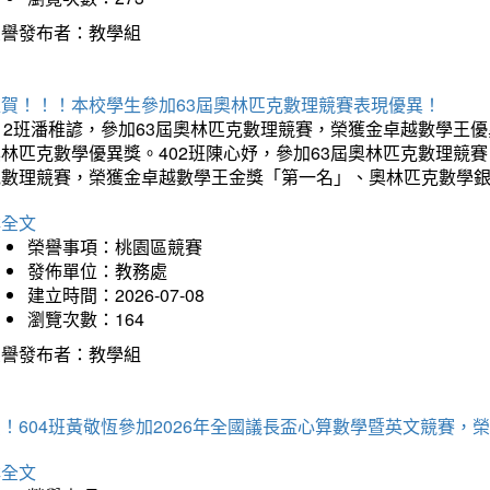
榮譽發布者：教學組
狂賀！！！本校學生參加63屆奧林匹克數理競賽表現優異！
12班潘稚諺，參加63屆奧林匹克數理競賽，榮獲金卓越數學王
林匹克數學優異獎。402班陳心妤，參加63屆奧林匹克數理競
克數理競賽，榮獲金卓越數學王金獎「第一名」、奧林匹克數學
詳全文
榮譽事項：桃園區競賽
發佈單位：教務處
建立時間：2026-07-08
瀏覽次數：164
榮譽發布者：教學組
賀！604班黃敬恆參加2026年全國議長盃心算數學暨英文競賽
詳全文