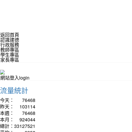
返回首頁
認識建德
行政服務
教師專區
學生專區
家長專區
網站登入login
流量統計
今天：
76468
昨天：
103114
本週：
76468
本月：
924044
總計：
33127521