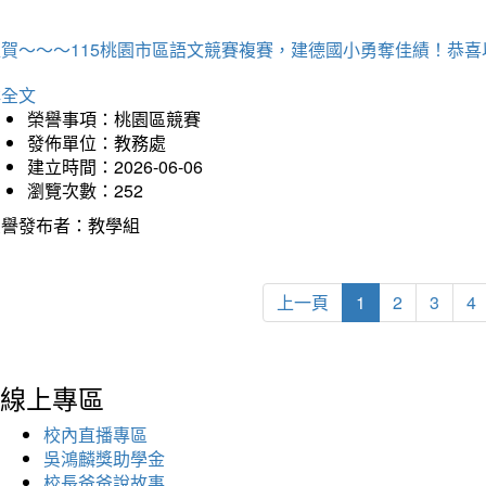
狂賀～～～115桃園市區語文競賽複賽，建德國小勇奪佳績！恭
詳全文
榮譽事項：桃園區競賽
發佈單位：教務處
建立時間：2026-06-06
瀏覽次數：252
榮譽發布者：教學組
上一頁
1
2
3
4
線上專區
校內直播專區
吳鴻麟獎助學金
校長爸爸說故事