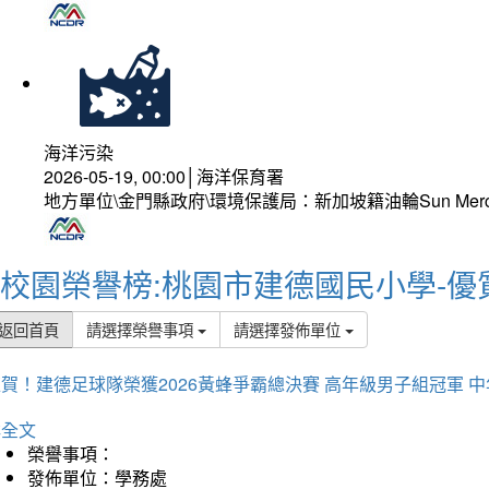
海洋污染
2026-05-19, 00:00│海洋保育署
地方單位\金門縣政府\環境保護局：新加坡籍油輪Sun Mer
校園榮譽榜:桃園市建德國民小學-優
返回首頁
請選擇榮譽事項
請選擇發佈單位
賀！建德足球隊榮獲2026黃蜂爭霸總決賽 高年級男子組冠軍 
詳全文
榮譽事項：
發佈單位：學務處