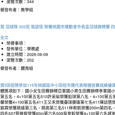
瀏覽次數：344
榮譽發布者：教學組
賀 羽球隊 302班 張語恆 榮獲桃園市運動會市長盃羽球錦標賽 
詳全文
榮譽事項：
發佈單位：學務處
建立時間：2026-06-09
瀏覽次數：202
榮譽發布者：體育組
賀‼️田徑隊參加115年桃園區中小田徑市運代表隊選拔賽成績優
團體獎項如下：國小女生田賽錦標亞軍國小男生田賽錦標季軍國小
第五名、4×100第五名510許采瑜榮獲鉛球第八名、4×100第五名
馨榮獲4×100第五名411王又禾榮獲壘球擲遠第七名411陳詰慧榮
宸霖榮獲跳遠第三名、跳高第三名511林宥凱榮獲200m第四名、4×
四名507蔡維宸榮獲60m第六名509吳奎毅榮獲4×100第