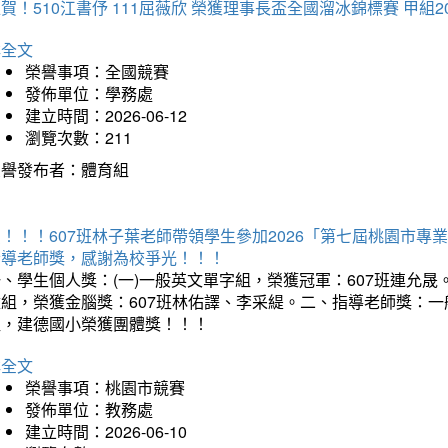
賀！510江書伃 111屈薇欣 榮獲理事長盃全國溜冰錦標賽 甲組2
詳全文
榮譽事項：全國競賽
發佈單位：學務處
建立時間：2026-06-12
瀏覽次數：211
榮譽發布者：體育組
賀！！！607班林子葉老師帶領學生參加2026「第七屆桃園市
指導老師獎，感謝為校爭光！！！
、學生個人獎：(一)一般英文單字組，榮獲冠軍：607班連允晟。
童組，榮獲金腦獎：607班林佑譯、李采緹。二、指導老師獎：
組，建德國小榮獲團體獎！！！
詳全文
榮譽事項：桃園市競賽
發佈單位：教務處
建立時間：2026-06-10