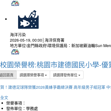
海洋污染
2026-05-19, 00:00│海洋保育署
地方單位\金門縣政府\環境保護局：新加坡籍油輪Sun Mer
校園榮譽榜:桃園市建德國民小學-優
返回首頁
請選擇榮譽事項
請選擇發佈單位
賀！建德足球隊榮獲2026黃蜂爭霸總決賽 高年級男子組冠軍 
詳全文
榮譽事項：
發佈單位：學務處