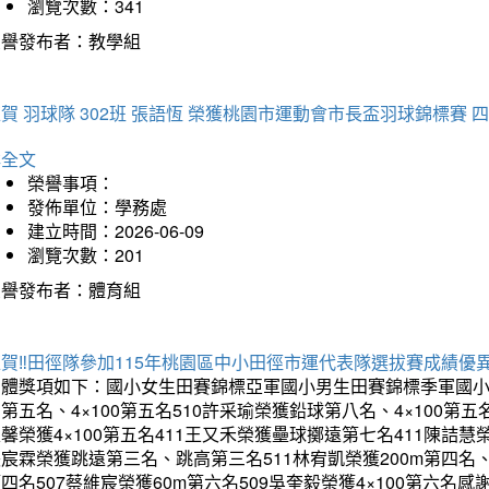
瀏覽次數：341
榮譽發布者：教學組
賀 羽球隊 302班 張語恆 榮獲桃園市運動會市長盃羽球錦標賽 
詳全文
榮譽事項：
發佈單位：學務處
建立時間：2026-06-09
瀏覽次數：201
榮譽發布者：體育組
賀‼️田徑隊參加115年桃園區中小田徑市運代表隊選拔賽成績優
團體獎項如下：國小女生田賽錦標亞軍國小男生田賽錦標季軍國小
第五名、4×100第五名510許采瑜榮獲鉛球第八名、4×100第五名
馨榮獲4×100第五名411王又禾榮獲壘球擲遠第七名411陳詰慧榮
宸霖榮獲跳遠第三名、跳高第三名511林宥凱榮獲200m第四名、4×
四名507蔡維宸榮獲60m第六名509吳奎毅榮獲4×100第