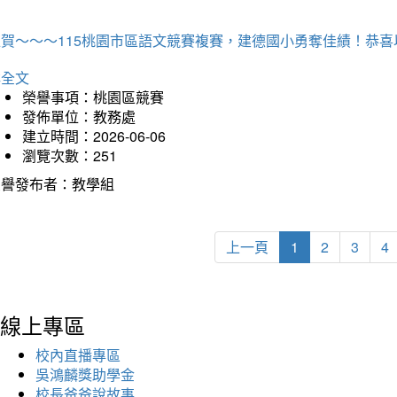
狂賀～～～115桃園市區語文競賽複賽，建德國小勇奪佳績！恭
詳全文
榮譽事項：桃園區競賽
發佈單位：教務處
建立時間：2026-06-06
瀏覽次數：251
榮譽發布者：教學組
上一頁
1
2
3
4
線上專區
校內直播專區
吳鴻麟獎助學金
校長爸爸說故事