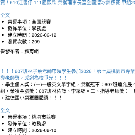
賀！510江書伃 111屈薇欣 榮獲理事長盃全國溜冰錦標賽 甲組2
詳全文
榮譽事項：全國競賽
發佈單位：學務處
建立時間：2026-06-12
瀏覽次數：209
榮譽發布者：體育組
賀！！！607班林子葉老師帶領學生參加2026「第七屆桃園市
指導老師獎，感謝為校爭光！！！
、學生個人獎：(一)一般英文單字組，榮獲冠軍：607班連允晟。
童組，榮獲金腦獎：607班林佑譯、李采緹。二、指導老師獎：
組，建德國小榮獲團體獎！！！
詳全文
榮譽事項：桃園市競賽
發佈單位：教務處
建立時間：2026-06-10