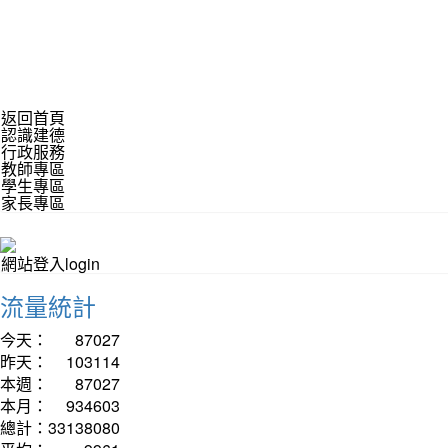
返回首頁
認識建德
行政服務
教師專區
學生專區
家長專區
網站登入login
流量統計
今天：
87027
昨天：
103114
本週：
87027
本月：
934603
總計：
33138080