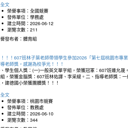
詳全文
榮譽事項：全國競賽
發佈單位：學務處
建立時間：2026-06-12
瀏覽次數：211
榮譽發布者：體育組
賀！！！607班林子葉老師帶領學生參加2026「第七屆桃園市
指導老師獎，感謝為校爭光！！！
、學生個人獎：(一)一般英文單字組，榮獲冠軍：607班連允晟。
童組，榮獲金腦獎：607班林佑譯、李采緹。二、指導老師獎：
組，建德國小榮獲團體獎！！！
詳全文
榮譽事項：桃園市競賽
發佈單位：教務處
建立時間：2026-06-10
瀏覽次數：344