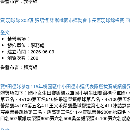
榮譽發布者：教學組
賀 羽球隊 302班 張語恆 榮獲桃園市運動會市長盃羽球錦標賽 
詳全文
榮譽事項：
發佈單位：學務處
建立時間：2026-06-09
瀏覽次數：202
榮譽發布者：體育組
賀‼️田徑隊參加115年桃園區中小田徑市運代表隊選拔賽成績優
團體獎項如下：國小女生田賽錦標亞軍國小男生田賽錦標季軍國小
第五名、4×100第五名510許采瑜榮獲鉛球第八名、4×100第五名
馨榮獲4×100第五名411王又禾榮獲壘球擲遠第七名411陳詰慧榮
宸霖榮獲跳遠第三名、跳高第三名511林宥凱榮獲200m第四名、4×
四名507蔡維宸榮獲60m第六名509吳奎毅榮獲4×100第