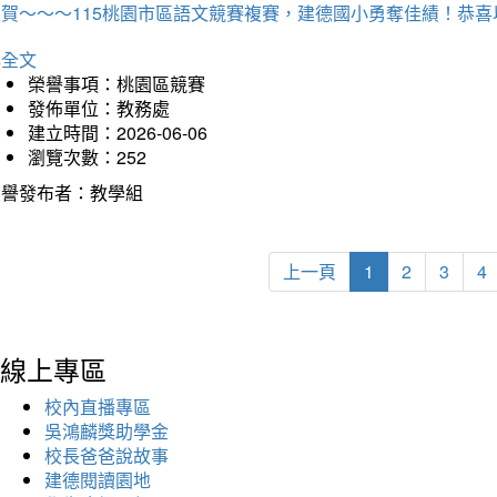
狂賀～～～115桃園市區語文競賽複賽，建德國小勇奪佳績！恭
詳全文
榮譽事項：桃園區競賽
發佈單位：教務處
建立時間：2026-06-06
瀏覽次數：252
榮譽發布者：教學組
上一頁
1
2
3
4
線上專區
校內直播專區
吳鴻麟獎助學金
校長爸爸說故事
建德閱讀園地